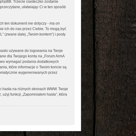
 phpBB. Trzecie ciasteczko zostanie
 przeczytane, ułatwiając Ci w ten sposób
h ten dokument nie dotyczy - ma on
ie ich do nas przez Ciebie. To mogą być
L” (zwane dalej „Twoim kontem”) i posty
e hasło używane do logowania na Twoje
odane dla Twojego konta na „Forum ArmA
prawo wymagać podania dodatkowych
rania, które informacje o Twoim koncie są
utomatycznie wygenerowanych przez
go hasła na różnych stronach WWW. Twoje
z, użyj funkcji „Zapomniałem hasła”, która