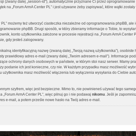
 sesji (zwany dalej „session-id”), automatycznie przyznane Ci przez oprogramowanie
tek na „Forum ArmA Center PL” i jest używane żeby zapisywać, które wątki zostały
 PL” możemy też utworzyć ciasteczka niezależne od oprogramowania phpBB, ale ic
ogramowanie phpBB. Drugi sposób, w który zbieramy informacje o Tobie, to wysyłan
ownik, konto użytkownika założone w procesie rejestracji na „Forum ArmA Center P
sie, gdy jesteś zalogowany.
nikalną identyfikacyjną nazwę (zwaną dalej „Twoją nazwą użytkownika”), osobist
isty prawidłowy adres e-mail (zwany dalej „Twoim adresem e-mail”). Informacje p
yczące ochrony danych osobowych w państwie, w którym stoi nasz serwer. Mamy 
y, czy podanie ich jest konieczne, czy nie. W każdym przypadku masz możliwość wyb
elu użytkownika masz możliwość włączenia lub wyłączenia wysyłania do Ciebie a
ronnym szyfrem, więc jest bezpieczne. Mimo to, nie powinieneś używać tego same
a „Forum ArmA Center PL”, więc pilnuj go i nie podawaj
nikomu
. Jeśli je zapomnis
es e-mail, a potem prześle nowe hasło na Twój adres e-mail.