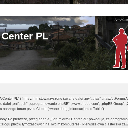
ArmACent
Center PL
A Center PL” i firmy z nim stowarzyszone (zwane dalej „my”, „nas”, „nasz”, „Forum 
ane dalej „oni”, „ich”, „oprogramowanie phpBB”, „www.phpbb.com”, „phpBB Group”, „
a naszego forum przez Ciebie (zwane dalej „informacjami o Tobie”).
osoby. Po pierwsze, przeglądanie „Forum ArmA Center PL” powoduje, że oprogramo
talogu plików tymczasowych na Twoim komputerze). Pierwsze dwa ciasteczka zawi