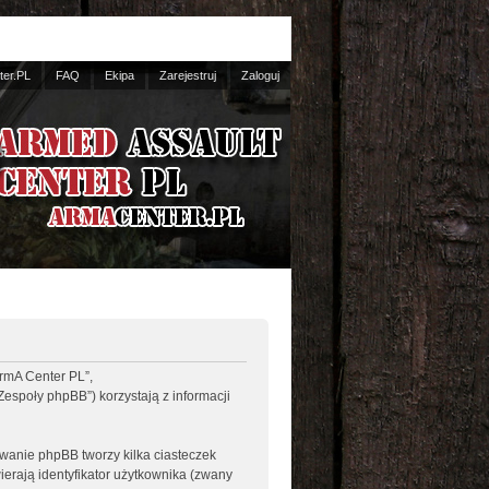
er.PL
FAQ
Ekipa
Zarejestruj
Zaloguj
ArmA Center PL”,
Zespoły phpBB”) korzystają z informacji
wanie phpBB tworzy kilka ciasteczek
erają identyfikator użytkownika (zwany