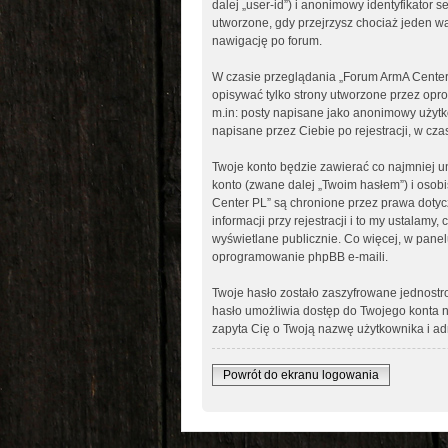
dalej „user-id”) i anonimowy identyfikator
utworzone, gdy przejrzysz chociaż jeden wą
nawigację po forum.
W czasie przeglądania „Forum ArmA Center
opisywać tylko strony utworzone przez opr
m.in: posty napisane jako anonimowy użytk
napisane przez Ciebie po rejestracji, w cza
Twoje konto będzie zawierać co najmniej u
konto (zwane dalej „Twoim hasłem”) i osob
Center PL” są chronione przez prawa dot
informacji przy rejestracji i to my ustalam
wyświetlane publicznie. Co więcej, w pan
oprogramowanie phpBB e-maili.
Twoje hasło zostało zaszyfrowane jednost
hasło umożliwia dostęp do Twojego konta n
zapyta Cię o Twoją nazwę użytkownika i adr
Powrót do ekranu logowania