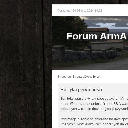
Teraz jest So 08 sie, 2026 16:25
Forum ArmA 
Skocz do:
Strona główna forum
Polityka prywatności
Ten tekst opisuje w jaki sposób „Forum Arm
„https://forum.armacenter.pl”) i phpBB (zw
zebranych w czasie dowolnej sesji używani
Informacje o Tobie są zbierane na dwa sp
(małych plików tekstowych pobranych do ka