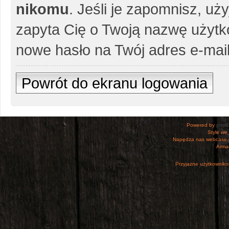
nikomu
. Jeśli je zapomnisz, uż
zapyta Cię o Twoją nazwę użytko
nowe hasło na Twój adres e-mail
Powrót do ekranu logowania
Powered by
php
Style
we_
Napędza nas webcase.
Armac
Przyjazne użytkowniko