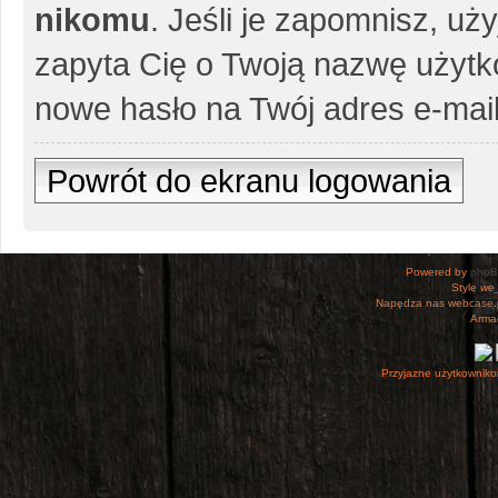
nikomu
. Jeśli je zapomnisz, uż
zapyta Cię o Twoją nazwę użytko
nowe hasło na Twój adres e-mail
Powrót do ekranu logowania
Powered by
php
Style
we_
Napędza nas webcase.
Armac
Przyjazne użytkowniko