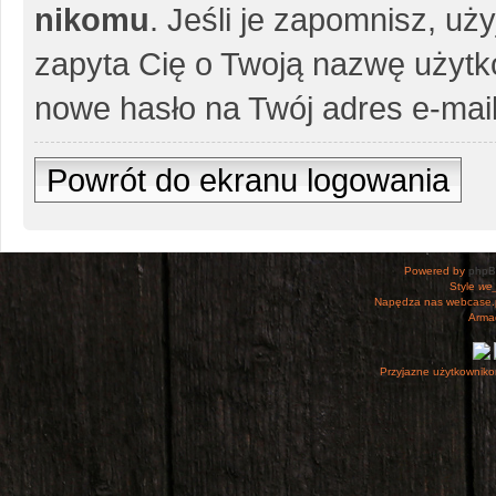
nikomu
. Jeśli je zapomnisz, uż
zapyta Cię o Twoją nazwę użytko
nowe hasło na Twój adres e-mail
Powrót do ekranu logowania
Powered by
php
Style
we_
Napędza nas webcase.
Armac
Przyjazne użytkowniko