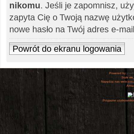
nikomu
. Jeśli je zapomnisz, uż
zapyta Cię o Twoją nazwę użytko
nowe hasło na Twój adres e-mail
Powrót do ekranu logowania
Powered by
php
Style
we_
Napędza nas webcase.
Armac
Przyjazne użytkowniko