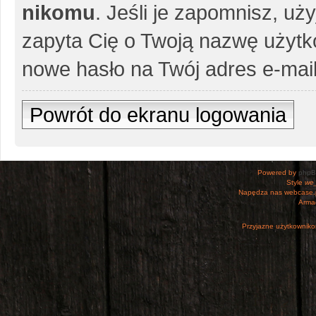
nikomu
. Jeśli je zapomnisz, uż
zapyta Cię o Twoją nazwę użytko
nowe hasło na Twój adres e-mail
Powrót do ekranu logowania
Powered by
php
Style
we_
Napędza nas webcase.
Armac
Przyjazne użytkowniko