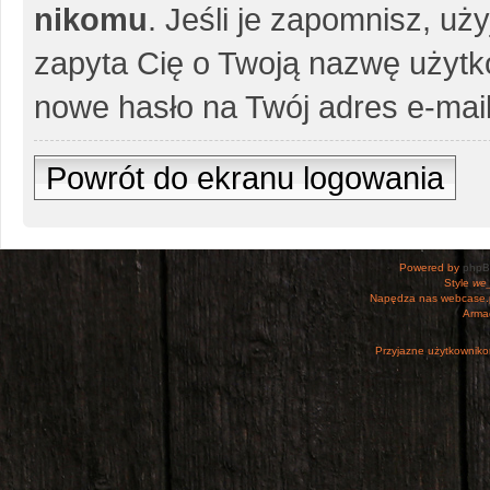
nikomu
. Jeśli je zapomnisz, uż
zapyta Cię o Twoją nazwę użytko
nowe hasło na Twój adres e-mail
Powrót do ekranu logowania
Powered by
php
Style
we_
Napędza nas webcase.
Armac
Przyjazne użytkowniko