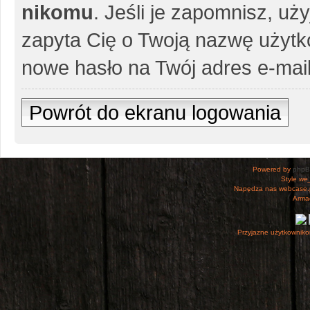
nikomu
. Jeśli je zapomnisz, uż
zapyta Cię o Twoją nazwę użytko
nowe hasło na Twój adres e-mail
Powrót do ekranu logowania
Powered by
php
Style
we_
Napędza nas webcase.
Armac
Przyjazne użytkowniko