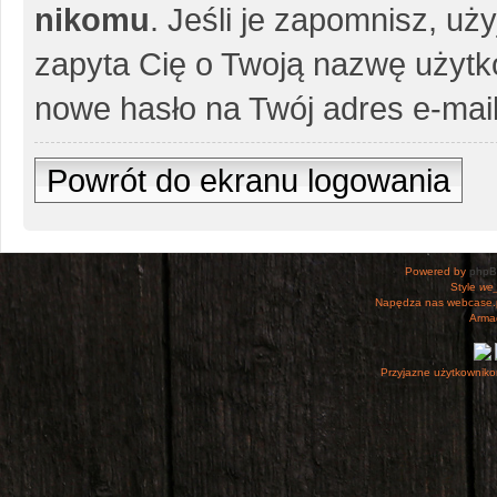
nikomu
. Jeśli je zapomnisz, uż
zapyta Cię o Twoją nazwę użytko
nowe hasło na Twój adres e-mail
Powrót do ekranu logowania
Powered by
php
Style
we_
Napędza nas webcase.
Armac
Przyjazne użytkowniko