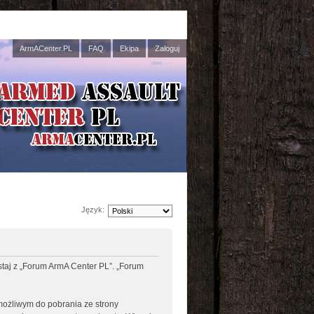
ArmACenter.PL
FAQ
Ekipa
Zaloguj
Język:
ystaj z „Forum ArmA Center PL”. „Forum
 możliwym do pobrania ze strony