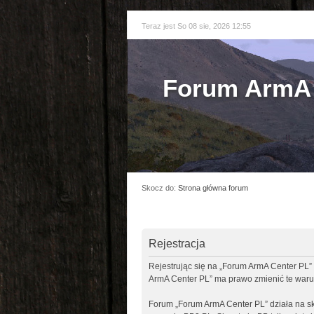
Teraz jest So 08 sie, 2026 12:55
Forum ArmA 
Skocz do:
Strona główna forum
Rejestracja
Rejestrując się na „Forum ArmA Center PL” 
ArmA Center PL” ma prawo zmienić te warun
Forum „Forum ArmA Center PL” działa na sk