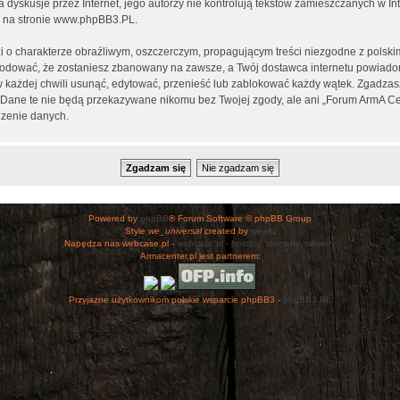
ia dyskusje przez Internet, jego autorzy nie kontrolują tekstów zamieszczanych w I
 na stronie
www.phpBB3.PL
.
i o charakterze obraźliwym, oszczerczym, propagującym treści niezgodne z polsk
wodować, że zostaniesz zbanowany na zawsze, a Twój dostawca internetu powiad
 każdej chwili usunąć, edytować, przenieść lub zablokować każdy wątek. Zgadzasz
h. Dane te nie będą przekazywane nikomu bez Twojej zgody, ale ani „Forum ArmA C
zenie danych.
Powered by
phpBB
® Forum Software © phpBB Group
Style
we_universal
created by
weeb
.
Napędza nas webcase.pl -
webcase.pl - hosting, domeny, serwery
Armacenter.pl jest partnerem:
Przyjazne użytkownikom polskie wsparcie phpBB3 -
phpBB3.PL