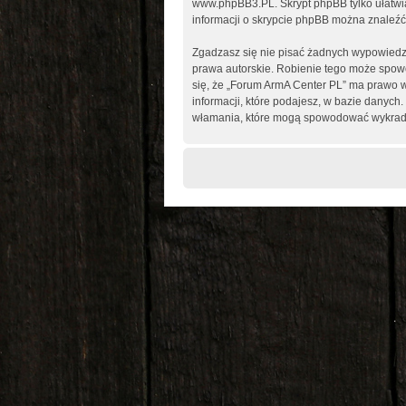
www.phpBB3.PL
. Skrypt phpBB tylko ułatw
informacji o skrypcie phpBB można znaleźć
Zgadzasz się nie pisać żadnych wypowiedz
prawa autorskie. Robienie tego może spo
się, że „Forum ArmA Center PL” ma prawo w
informacji, które podajesz, w bazie danyc
włamania, które mogą spowodować wykrad