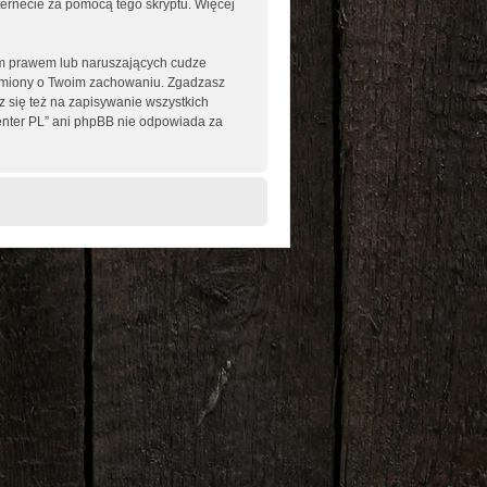
nternecie za pomocą tego skryptu. Więcej
im prawem lub naruszających cudze
omiony o Twoim zachowaniu. Zgadzasz
 się też na zapisywanie wszystkich
enter PL” ani phpBB nie odpowiada za