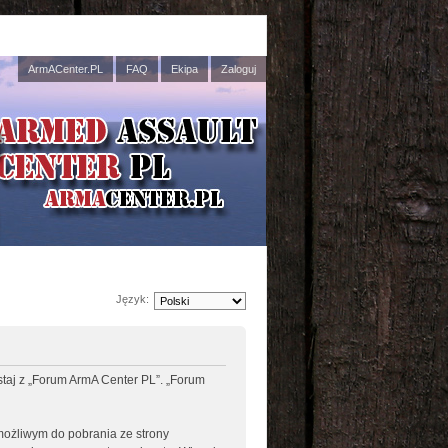
ArmACenter.PL
FAQ
Ekipa
Zaloguj
Język:
ystaj z „Forum ArmA Center PL”. „Forum
 możliwym do pobrania ze strony