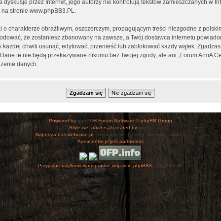
ia dyskusje przez Internet, jego autorzy nie kontrolują tekstów zamieszczanych w I
 na stronie
www.phpBB3.PL
.
i o charakterze obraźliwym, oszczerczym, propagującym treści niezgodne z polsk
wodować, że zostaniesz zbanowany na zawsze, a Twój dostawca internetu powiad
 każdej chwili usunąć, edytować, przenieść lub zablokować każdy wątek. Zgadzasz
h. Dane te nie będą przekazywane nikomu bez Twojej zgody, ale ani „Forum ArmA C
zenie danych.
Powered by
phpBB
® Forum Software © phpBB Group
Style
we_universal
created by
weeb
.
Napędza nas webcase.pl -
webcase.pl - hosting, domeny, serwery
Armacenter.pl jest partnerem:
Przyjazne użytkownikom polskie wsparcie phpBB3 -
phpBB3.PL