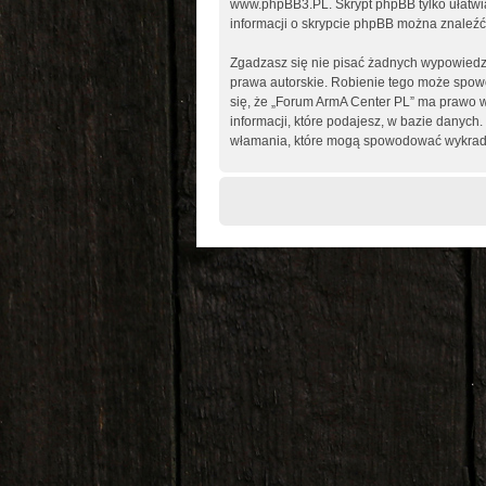
www.phpBB3.PL
. Skrypt phpBB tylko ułatw
informacji o skrypcie phpBB można znaleźć
Zgadzasz się nie pisać żadnych wypowiedz
prawa autorskie. Robienie tego może spo
się, że „Forum ArmA Center PL” ma prawo w
informacji, które podajesz, w bazie danyc
włamania, które mogą spowodować wykrad