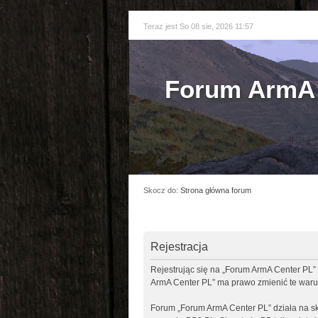
Teraz jest So 08 sie, 2026 11:57
Forum ArmA 
Skocz do:
Strona główna forum
Rejestracja
Rejestrując się na „Forum ArmA Center PL” 
ArmA Center PL” ma prawo zmienić te warun
Forum „Forum ArmA Center PL” działa na sk