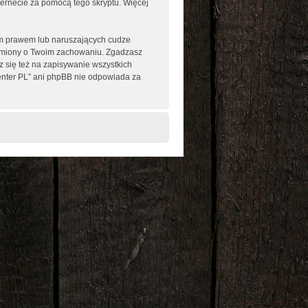
nternecie za pomocą tego skryptu. Więcej
im prawem lub naruszających cudze
omiony o Twoim zachowaniu. Zgadzasz
 się też na zapisywanie wszystkich
enter PL” ani phpBB nie odpowiada za