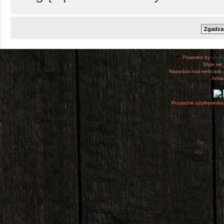
Powered by
php
Style
we_
Napędza nas webcase.
Armac
Przyjazne użytkowniko