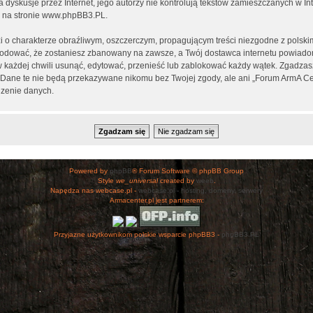
ia dyskusje przez Internet, jego autorzy nie kontrolują tekstów zamieszczanych w I
 na stronie
www.phpBB3.PL
.
i o charakterze obraźliwym, oszczerczym, propagującym treści niezgodne z polsk
wodować, że zostaniesz zbanowany na zawsze, a Twój dostawca internetu powiad
 każdej chwili usunąć, edytować, przenieść lub zablokować każdy wątek. Zgadzasz
h. Dane te nie będą przekazywane nikomu bez Twojej zgody, ale ani „Forum ArmA C
zenie danych.
Powered by
phpBB
® Forum Software © phpBB Group
Style
we_universal
created by
weeb
.
Napędza nas webcase.pl -
webcase.pl - hosting, domeny, serwery
Armacenter.pl jest partnerem:
Przyjazne użytkownikom polskie wsparcie phpBB3 -
phpBB3.PL