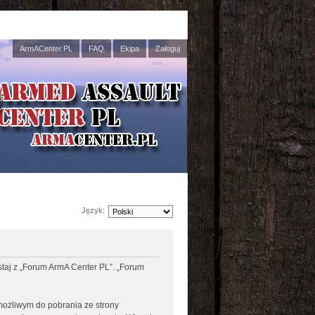
ArmACenter.PL
FAQ
Ekipa
Zaloguj
Język:
ystaj z „Forum ArmA Center PL”. „Forum
 możliwym do pobrania ze strony