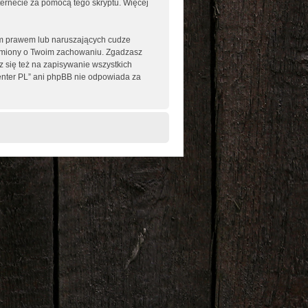
nternecie za pomocą tego skryptu. Więcej
im prawem lub naruszających cudze
omiony o Twoim zachowaniu. Zgadzasz
 się też na zapisywanie wszystkich
enter PL” ani phpBB nie odpowiada za