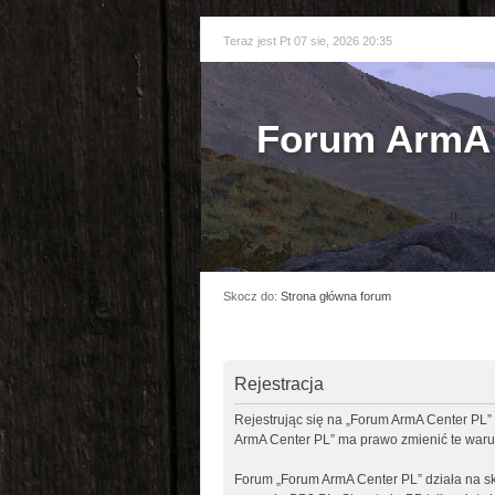
Teraz jest Pt 07 sie, 2026 20:35
Forum ArmA 
Skocz do:
Strona główna forum
Rejestracja
Rejestrując się na „Forum ArmA Center PL” 
ArmA Center PL” ma prawo zmienić te warun
Forum „Forum ArmA Center PL” działa na sk