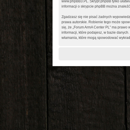
www.phpBB3.PL
. Skrypt phpBB tylko ułatw
informacji o skrypcie phpBB można znaleźć
Zgadzasz się nie pisać żadnych wypowiedz
prawa autorskie. Robienie tego może spo
się, że „Forum ArmA Center PL” ma prawo w
informacji, które podajesz, w bazie danyc
włamania, które mogą spowodować wykrad