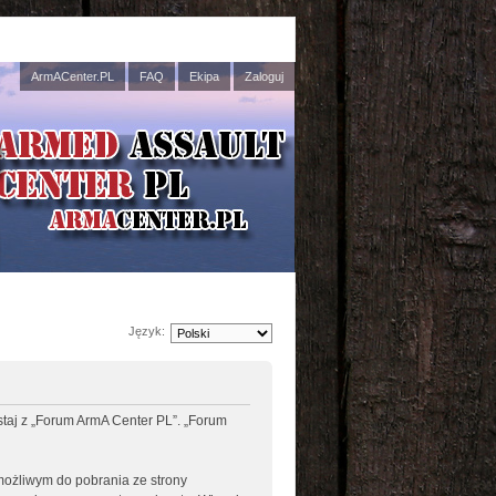
ArmACenter.PL
FAQ
Ekipa
Zaloguj
Język:
ystaj z „Forum ArmA Center PL”. „Forum
 możliwym do pobrania ze strony