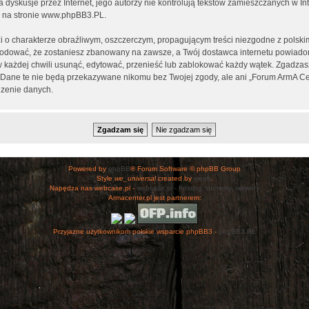
ia dyskusje przez Internet, jego autorzy nie kontrolują tekstów zamieszczanych w I
 na stronie
www.phpBB3.PL
.
i o charakterze obraźliwym, oszczerczym, propagującym treści niezgodne z polsk
wodować, że zostaniesz zbanowany na zawsze, a Twój dostawca internetu powiad
 każdej chwili usunąć, edytować, przenieść lub zablokować każdy wątek. Zgadzasz
h. Dane te nie będą przekazywane nikomu bez Twojej zgody, ale ani „Forum ArmA C
zenie danych.
Powered by
phpBB
® Forum Software © phpBB Group
Style
we_universal
created by
weeb
.
Napędza nas webcase.pl -
webcase.pl - hosting, domeny, serwery
Armacenter.pl jest partnerem:
Przyjazne użytkownikom polskie wsparcie phpBB3 -
phpBB3.PL