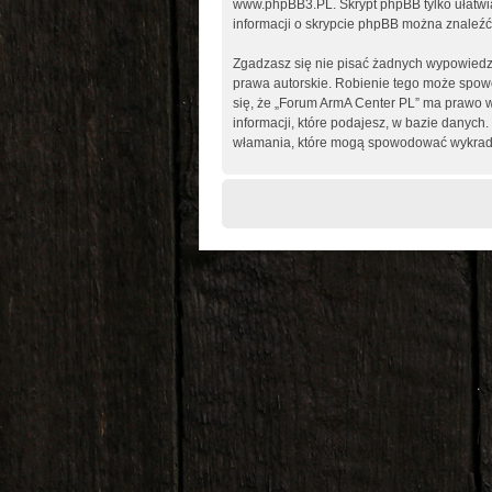
www.phpBB3.PL
. Skrypt phpBB tylko ułatw
informacji o skrypcie phpBB można znaleźć
Zgadzasz się nie pisać żadnych wypowiedz
prawa autorskie. Robienie tego może spo
się, że „Forum ArmA Center PL” ma prawo w
informacji, które podajesz, w bazie danyc
włamania, które mogą spowodować wykrad