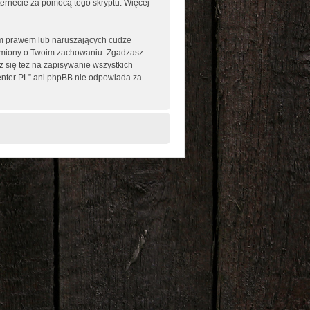
nternecie za pomocą tego skryptu. Więcej
im prawem lub naruszających cudze
omiony o Twoim zachowaniu. Zgadzasz
 się też na zapisywanie wszystkich
enter PL” ani phpBB nie odpowiada za