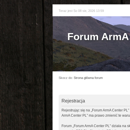
Teraz jest So 08 sie, 2026 13:59
Forum ArmA 
Skocz do:
Strona główna forum
Rejestracja
Rejestrując się na „Forum ArmA Center PL” 
ArmA Center PL” ma prawo zmienić te warun
Forum „Forum ArmA Center PL” działa na sk