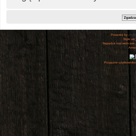
Powered by
php
Style
we_
Napędza nas webcase.
Armac
Przyjazne użytkowniko