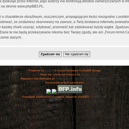
ia dyskusje przez Internet, jego autorzy nie kontrolują tekstów zamieszczanych w I
 na stronie
www.phpBB3.PL
.
i o charakterze obraźliwym, oszczerczym, propagującym treści niezgodne z polsk
wodować, że zostaniesz zbanowany na zawsze, a Twój dostawca internetu powiad
 każdej chwili usunąć, edytować, przenieść lub zablokować każdy wątek. Zgadzasz
h. Dane te nie będą przekazywane nikomu bez Twojej zgody, ale ani „Forum ArmA C
zenie danych.
Powered by
phpBB
® Forum Software © phpBB Group
Style
we_universal
created by
weeb
.
Napędza nas webcase.pl -
webcase.pl - hosting, domeny, serwery
Armacenter.pl jest partnerem:
Przyjazne użytkownikom polskie wsparcie phpBB3 -
phpBB3.PL