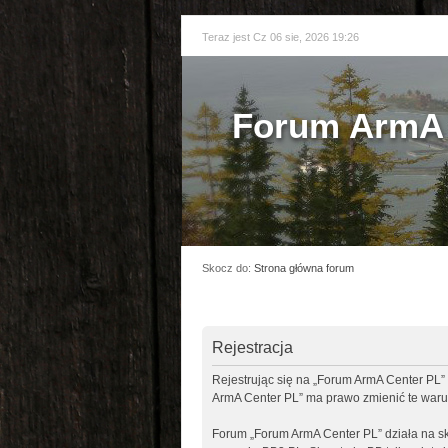
Teraz jest Cz 06 sie, 2026 19:26
Forum ArmA 
Skocz do:
Strona główna forum
Rejestracja
Rejestrując się na „Forum ArmA Center PL” 
ArmA Center PL” ma prawo zmienić te warun
Forum „Forum ArmA Center PL” działa na sk