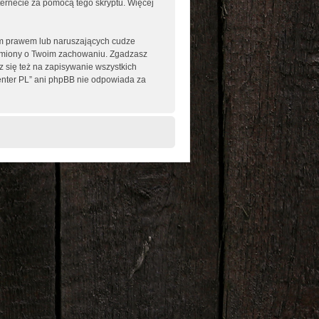
nternecie za pomocą tego skryptu. Więcej
im prawem lub naruszających cudze
omiony o Twoim zachowaniu. Zgadzasz
 się też na zapisywanie wszystkich
enter PL” ani phpBB nie odpowiada za