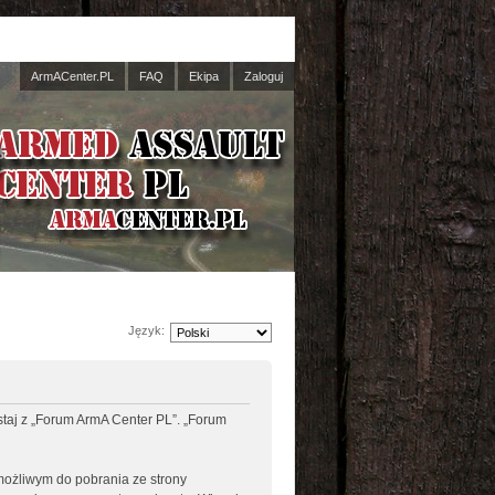
ArmACenter.PL
FAQ
Ekipa
Zaloguj
Język:
ystaj z „Forum ArmA Center PL”. „Forum
 możliwym do pobrania ze strony