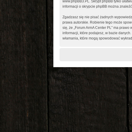
www.phpBB3.PL
. Skrypt phpBB tylko ułatw
informacji o skrypcie phpBB można znaleźć
Zgadzasz się nie pisać żadnych wypowiedz
prawa autorskie. Robienie tego może spo
się, że „Forum ArmA Center PL” ma prawo w
informacji, które podajesz, w bazie danyc
włamania, które mogą spowodować wykrad