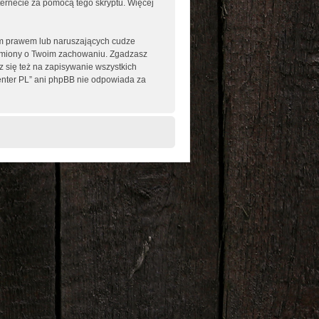
nternecie za pomocą tego skryptu. Więcej
im prawem lub naruszających cudze
omiony o Twoim zachowaniu. Zgadzasz
 się też na zapisywanie wszystkich
enter PL” ani phpBB nie odpowiada za