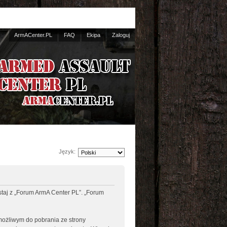
ArmACenter.PL
FAQ
Ekipa
Zaloguj
Język:
ystaj z „Forum ArmA Center PL”. „Forum
 możliwym do pobrania ze strony