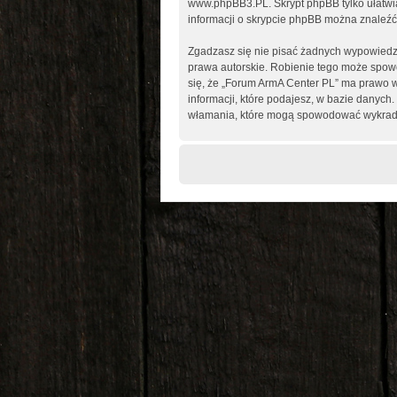
www.phpBB3.PL
. Skrypt phpBB tylko ułatw
informacji o skrypcie phpBB można znaleźć
Zgadzasz się nie pisać żadnych wypowiedz
prawa autorskie. Robienie tego może spo
się, że „Forum ArmA Center PL” ma prawo w
informacji, które podajesz, w bazie danyc
włamania, które mogą spowodować wykrad