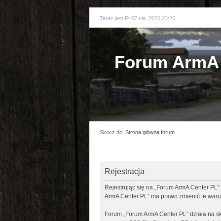
Teraz jest Pt 07 sie, 2026 23:26
Forum ArmA 
Skocz do:
Strona główna forum
Rejestracja
Rejestrując się na „Forum ArmA Center PL” 
ArmA Center PL” ma prawo zmienić te warun
Forum „Forum ArmA Center PL” działa na sk