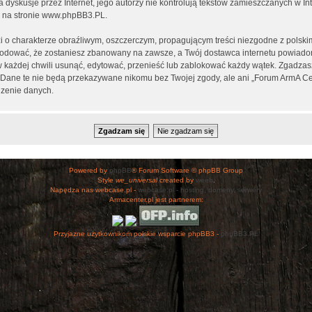
ia dyskusje przez Internet, jego autorzy nie kontrolują tekstów zamieszczanych w I
 na stronie
www.phpBB3.PL
.
i o charakterze obraźliwym, oszczerczym, propagującym treści niezgodne z polsk
wodować, że zostaniesz zbanowany na zawsze, a Twój dostawca internetu powiad
 każdej chwili usunąć, edytować, przenieść lub zablokować każdy wątek. Zgadzasz
h. Dane te nie będą przekazywane nikomu bez Twojej zgody, ale ani „Forum ArmA C
zenie danych.
Powered by
phpBB
® Forum Software © phpBB Group
Style
we_universal
created by
weeb
.
Napędza nas webcase.pl -
webcase.pl - hosting, domeny, serwery
Armacenter.pl jest partnerem:
Przyjazne użytkownikom polskie wsparcie phpBB3 -
phpBB3.PL