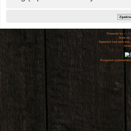
Powered by
php
Style
we_
Napędza nas webcase.
Armac
Przyjazne użytkowniko