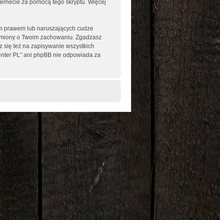
nternecie za pomocą tego skryptu. Więcej
im prawem lub naruszających cudze
omiony o Twoim zachowaniu. Zgadzasz
 się też na zapisywanie wszystkich
enter PL” ani phpBB nie odpowiada za