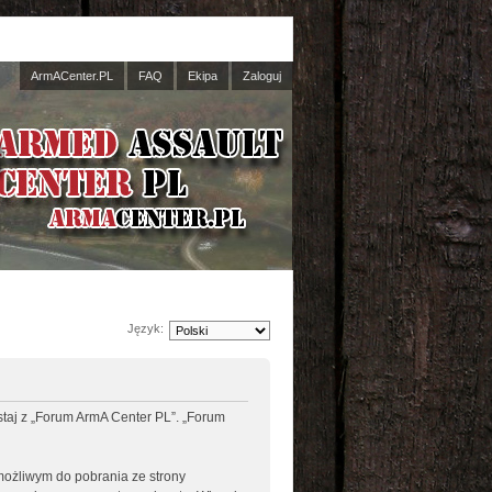
ArmACenter.PL
FAQ
Ekipa
Zaloguj
Język:
ystaj z „Forum ArmA Center PL”. „Forum
 możliwym do pobrania ze strony