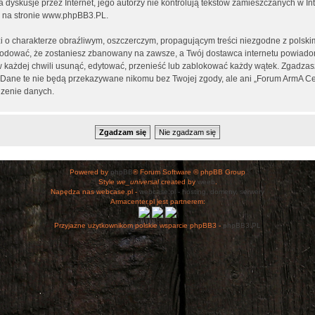
ia dyskusje przez Internet, jego autorzy nie kontrolują tekstów zamieszczanych w I
 na stronie
www.phpBB3.PL
.
i o charakterze obraźliwym, oszczerczym, propagującym treści niezgodne z polsk
wodować, że zostaniesz zbanowany na zawsze, a Twój dostawca internetu powiad
 każdej chwili usunąć, edytować, przenieść lub zablokować każdy wątek. Zgadzasz
h. Dane te nie będą przekazywane nikomu bez Twojej zgody, ale ani „Forum ArmA C
zenie danych.
Powered by
phpBB
® Forum Software © phpBB Group
Style
we_universal
created by
weeb
.
Napędza nas webcase.pl -
webcase.pl - hosting, domeny, serwery
Armacenter.pl jest partnerem:
Przyjazne użytkownikom polskie wsparcie phpBB3 -
phpBB3.PL