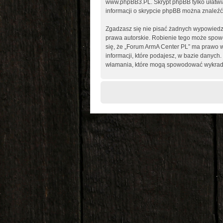
www.phpBB3.PL
. Skrypt phpBB tylko ułatw
informacji o skrypcie phpBB można znaleźć
Zgadzasz się nie pisać żadnych wypowiedz
prawa autorskie. Robienie tego może spo
się, że „Forum ArmA Center PL” ma prawo w
informacji, które podajesz, w bazie danyc
włamania, które mogą spowodować wykrad