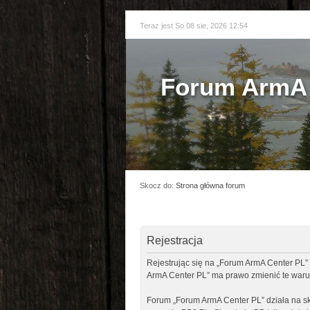
Teraz jest So 08 sie, 2026 12:54
Forum ArmA 
Skocz do:
Strona główna forum
Rejestracja
Rejestrując się na „Forum ArmA Center PL” 
ArmA Center PL” ma prawo zmienić te warun
Forum „Forum ArmA Center PL” działa na sk