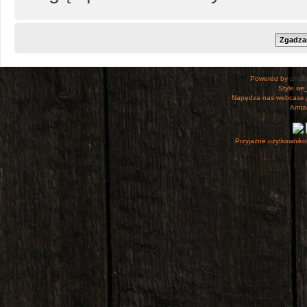
Powered by
php
Style
we_
Napędza nas webcase.
Armac
Przyjazne użytkowniko