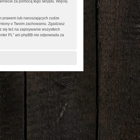
nternecie za pomocą tego skryptu. Więcej
im prawem lub naruszających cudze
omiony o Twoim zachowaniu. Zgadzasz
 się też na zapisywanie wszystkich
enter PL” ani phpBB nie odpowiada za