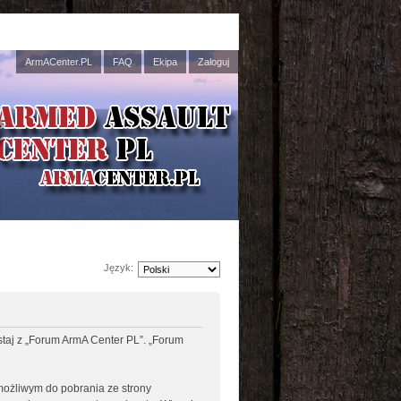
ArmACenter.PL
FAQ
Ekipa
Zaloguj
Język:
ystaj z „Forum ArmA Center PL”. „Forum
 możliwym do pobrania ze strony