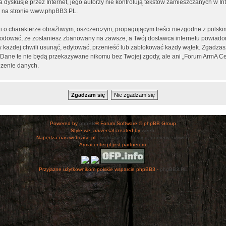
ia dyskusje przez Internet, jego autorzy nie kontrolują tekstów zamieszczanych w I
 na stronie
www.phpBB3.PL
.
i o charakterze obraźliwym, oszczerczym, propagującym treści niezgodne z polsk
wodować, że zostaniesz zbanowany na zawsze, a Twój dostawca internetu powiad
 każdej chwili usunąć, edytować, przenieść lub zablokować każdy wątek. Zgadzasz
h. Dane te nie będą przekazywane nikomu bez Twojej zgody, ale ani „Forum ArmA C
zenie danych.
Powered by
phpBB
® Forum Software © phpBB Group
Style
we_universal
created by
weeb
.
Napędza nas webcase.pl -
webcase.pl - hosting, domeny, serwery
Armacenter.pl jest partnerem:
Przyjazne użytkownikom polskie wsparcie phpBB3 -
phpBB3.PL