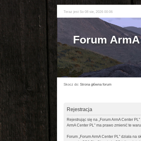
Teraz jest So 08 sie, 2026 00:06
Forum ArmA 
Skocz do:
Strona główna forum
Rejestracja
Rejestrując się na „Forum ArmA Center PL” 
ArmA Center PL” ma prawo zmienić te warun
Forum „Forum ArmA Center PL” działa na sk