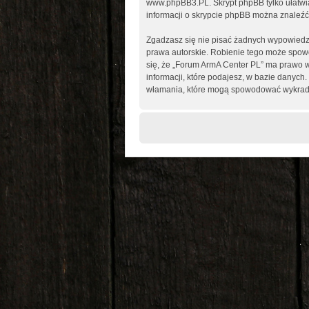
www.phpBB3.PL
. Skrypt phpBB tylko ułatw
informacji o skrypcie phpBB można znaleźć
Zgadzasz się nie pisać żadnych wypowiedz
prawa autorskie. Robienie tego może spo
się, że „Forum ArmA Center PL” ma prawo w
informacji, które podajesz, w bazie danyc
włamania, które mogą spowodować wykrad