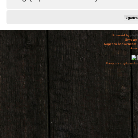
Powered by
php
Style
we_
Napędza nas webcase.
Armac
Przyjazne użytkowniko