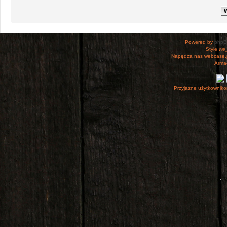
Powered by
php
Style
we_
Napędza nas webcase.
Armac
Przyjazne użytkowniko