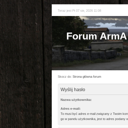
Teraz jest Pt 07 sie, 2026 11:08
Forum ArmA 
Skocz do:
Strona główna forum
Wyślij hasło
Nazwa użytkownika:
Adres e-mail:
To musi być adres e-mail związany z Twoim kont
go w panelu użytkownika, jest to adres podany w 