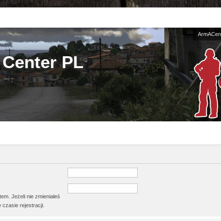
ArmACent
Center PL
em. Jeżeli nie zmieniałeś
czasie rejestracji.