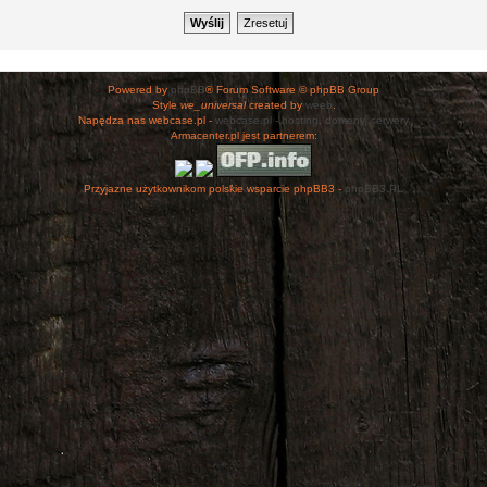
Powered by
phpBB
® Forum Software © phpBB Group
Style
we_universal
created by
weeb
.
Napędza nas webcase.pl -
webcase.pl - hosting, domeny, serwery
Armacenter.pl jest partnerem:
Przyjazne użytkownikom polskie wsparcie phpBB3 -
phpBB3.PL