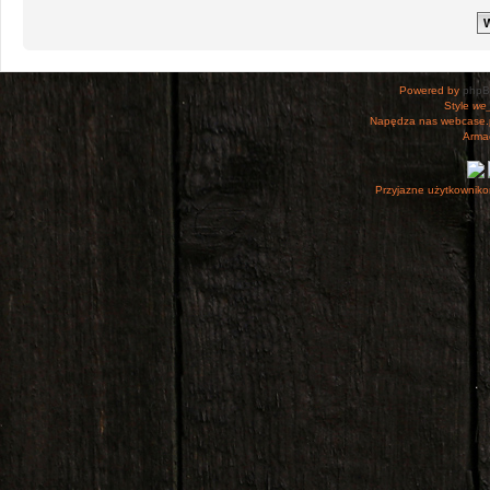
Powered by
php
Style
we_
Napędza nas webcase.
Armac
Przyjazne użytkowniko