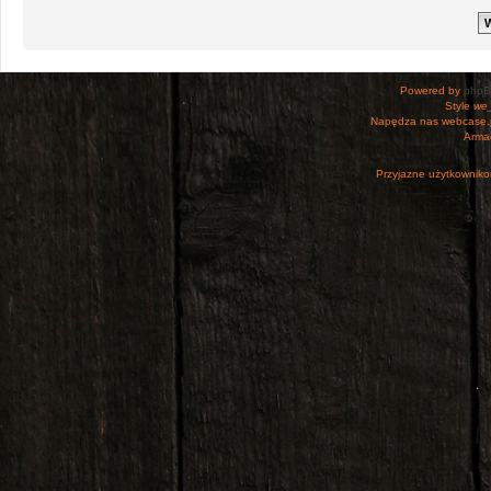
Powered by
php
Style
we_
Napędza nas webcase.
Armac
Przyjazne użytkowniko