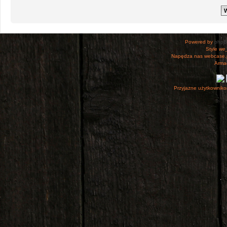
Powered by
php
Style
we_
Napędza nas webcase.
Armac
Przyjazne użytkowniko