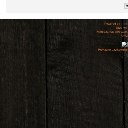
Powered by
php
Style
we_
Napędza nas webcase.
Armac
Przyjazne użytkowniko