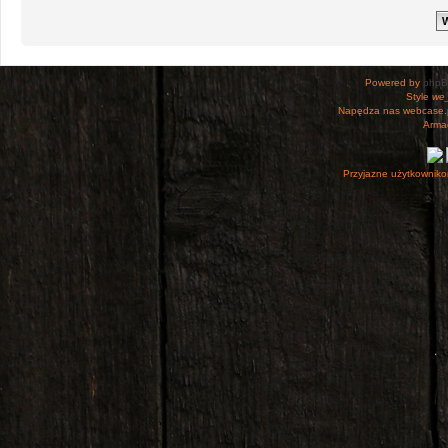
Powered by
php
Style
we_
Napędza nas webcase.
Armac
Przyjazne użytkowniko