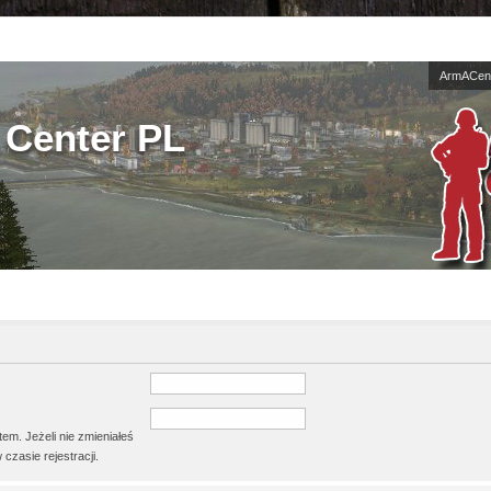
ArmACent
Center PL
em. Jeżeli nie zmieniałeś
czasie rejestracji.