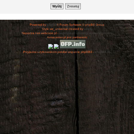
Powered by
phpBB
® Forum Software © phpBB Group
Style
we_universal
created by
weeb
.
Napędza nas webcase.pl -
webcase.pl - hosting, domeny, serwery
Armacenter.pl jest partnerem:
Przyjazne użytkownikom polskie wsparcie phpBB3 -
phpBB3.PL