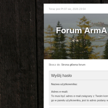
Teraz jest Pt 07 sie, 2026 23:54
Forum ArmA 
Skocz do:
Strona główna forum
Wyślij hasło
Nazwa użytkownika:
Adres e-mail:
To musi być adres e-mail związany z Twoim kont
go w panelu użytkownika, jest to adres podany w 