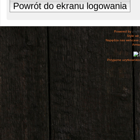
Powrót do ekranu logowania
Powered by
php
Style
we_
Napędza nas webcase.
Armac
Przyjazne użytkowniko