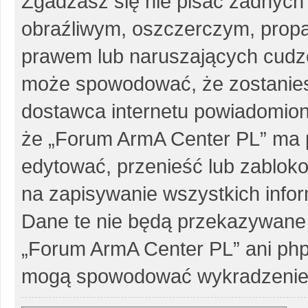
Zgadzasz się nie pisać żadnych
obraźliwym, oszczerczym, propa
prawem lub naruszających cudze
może spowodować, że zostanie
dostawca internetu powiadomio
że „Forum ArmA Center PL” ma p
edytować, przenieść lub zablok
na zapisywanie wszystkich infor
Dane te nie będą przekazywane 
„Forum ArmA Center PL” ani php
mogą spowodować wykradzenie