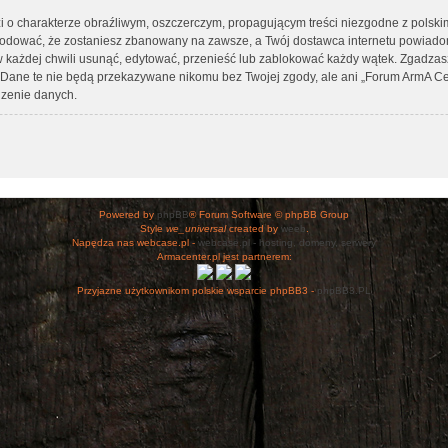
i o charakterze obraźliwym, oszczerczym, propagującym treści niezgodne z polsk
wodować, że zostaniesz zbanowany na zawsze, a Twój dostawca internetu powiad
 każdej chwili usunąć, edytować, przenieść lub zablokować każdy wątek. Zgadzasz
h. Dane te nie będą przekazywane nikomu bez Twojej zgody, ale ani „Forum ArmA C
zenie danych.
Powered by
phpBB
® Forum Software © phpBB Group
Style
we_universal
created by
weeb
.
Napędza nas webcase.pl -
webcase.pl - hosting, domeny, serwery
Armacenter.pl jest partnerem:
Przyjazne użytkownikom polskie wsparcie phpBB3 -
phpBB3.PL