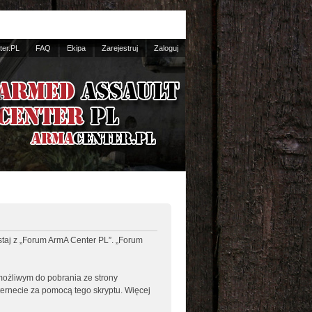
er.PL
FAQ
Ekipa
Zarejestruj
Zaloguj
ystaj z „Forum ArmA Center PL”. „Forum
 możliwym do pobrania ze strony
nternecie za pomocą tego skryptu. Więcej