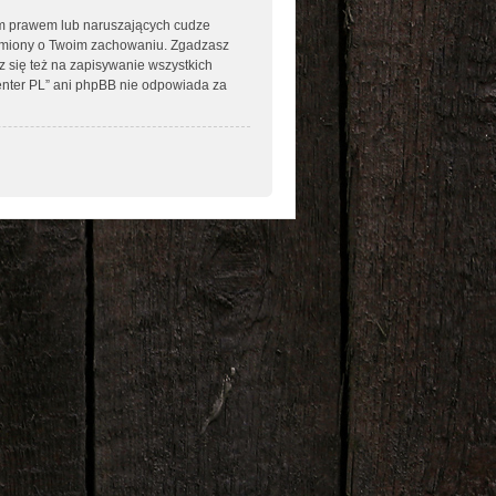
im prawem lub naruszających cudze
omiony o Twoim zachowaniu. Zgadzasz
 się też na zapisywanie wszystkich
enter PL” ani phpBB nie odpowiada za