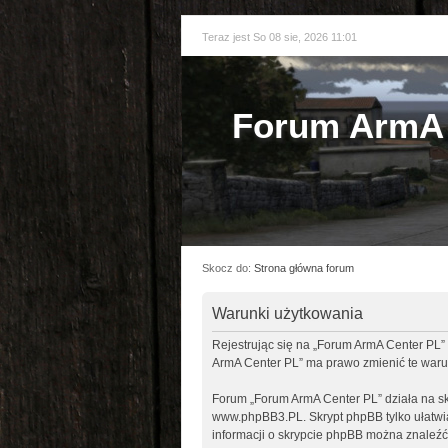
Teraz jest So 08 sie, 2026 11:01
Forum ArmA 
Skocz do:
Strona główna forum
Warunki użytkowania
Rejestrując się na „Forum ArmA Center PL” 
ArmA Center PL” ma prawo zmienić te warun
Forum „Forum ArmA Center PL” działa na sk
www.phpBB3.PL
. Skrypt phpBB tylko ułatw
informacji o skrypcie phpBB można znaleźć