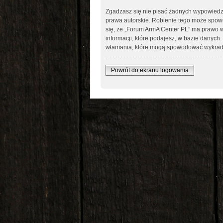
Zgadzasz się nie pisać żadnych wypowiedz
prawa autorskie. Robienie tego może spo
się, że „Forum ArmA Center PL” ma prawo w
informacji, które podajesz, w bazie danyc
włamania, które mogą spowodować wykrad
Powrót do ekranu logowania