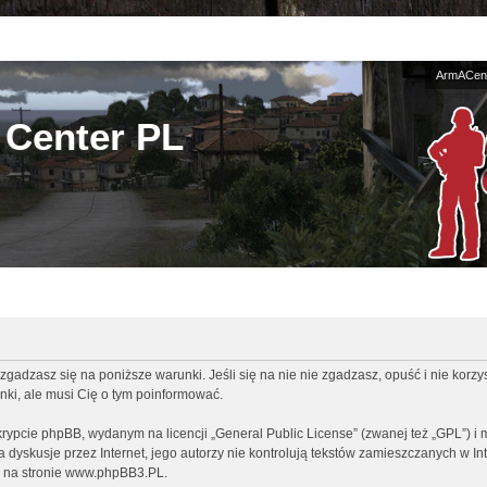
ArmACent
Center PL
zgadzasz się na poniższe warunki. Jeśli się na nie nie zgadzasz, opuść i nie korz
ki, ale musi Cię o tym poinformować.
rypcie phpBB, wydanym na licencji „
General Public License
” (zwanej też „GPL”) i
ia dyskusje przez Internet, jego autorzy nie kontrolują tekstów zamieszczanych w I
 na stronie
www.phpBB3.PL
.