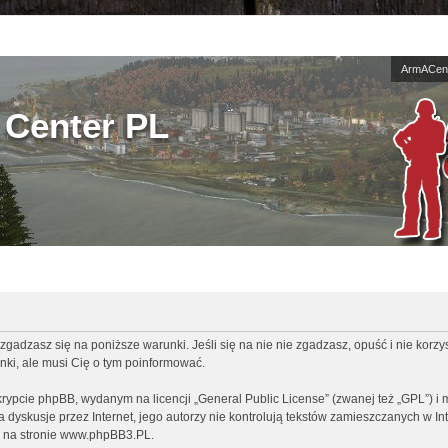
ArmACent
Center PL
zgadzasz się na poniższe warunki. Jeśli się na nie nie zgadzasz, opuść i nie korz
ki, ale musi Cię o tym poinformować.
rypcie phpBB, wydanym na licencji „
General Public License
” (zwanej też „GPL”) i
ia dyskusje przez Internet, jego autorzy nie kontrolują tekstów zamieszczanych w I
 na stronie
www.phpBB3.PL
.