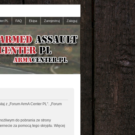
er.PL
FAQ
Ekipa
Zarejestruj
Zaloguj
ystaj z „Forum ArmA Center PL”. „Forum
 możliwym do pobrania ze strony
nternecie za pomocą tego skryptu. Więcej