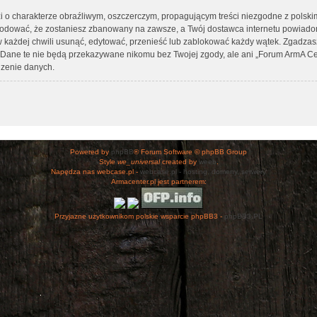
i o charakterze obraźliwym, oszczerczym, propagującym treści niezgodne z polsk
wodować, że zostaniesz zbanowany na zawsze, a Twój dostawca internetu powiad
 każdej chwili usunąć, edytować, przenieść lub zablokować każdy wątek. Zgadzasz
h. Dane te nie będą przekazywane nikomu bez Twojej zgody, ale ani „Forum ArmA C
zenie danych.
Powered by
phpBB
® Forum Software © phpBB Group
Style
we_universal
created by
weeb
.
Napędza nas webcase.pl -
webcase.pl - hosting, domeny, serwery
Armacenter.pl jest partnerem:
Przyjazne użytkownikom polskie wsparcie phpBB3 -
phpBB3.PL