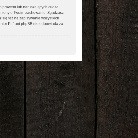
im prawem lub naruszających cudze
omiony o Twoim zachowaniu. Zgadzasz
 się też na zapisywanie wszystkich
enter PL” ani phpBB nie odpowiada za