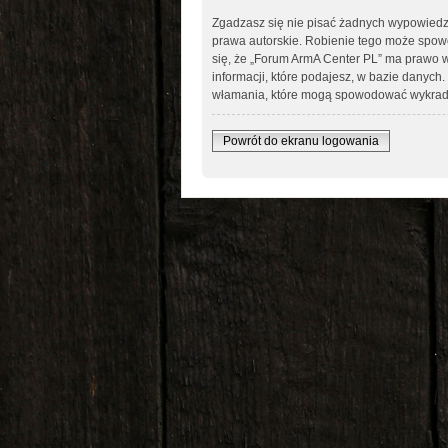
Zgadzasz się nie pisać żadnych wypowiedz
prawa autorskie. Robienie tego może spo
się, że „Forum ArmA Center PL” ma prawo w
informacji, które podajesz, w bazie danyc
włamania, które mogą spowodować wykrad
Powrót do ekranu logowania