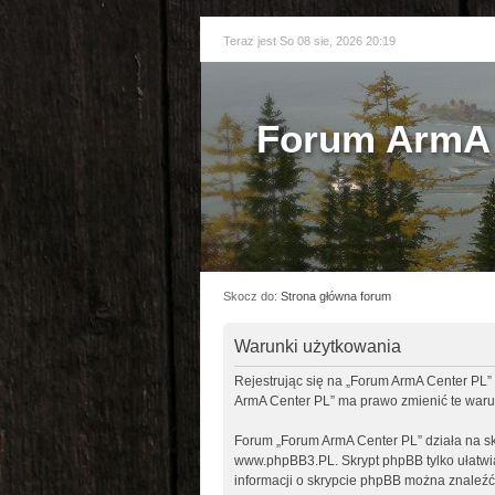
Teraz jest So 08 sie, 2026 20:19
Forum ArmA 
Skocz do:
Strona główna forum
Warunki użytkowania
Rejestrując się na „Forum ArmA Center PL” 
ArmA Center PL” ma prawo zmienić te warun
Forum „Forum ArmA Center PL” działa na sk
www.phpBB3.PL
. Skrypt phpBB tylko ułatw
informacji o skrypcie phpBB można znaleźć