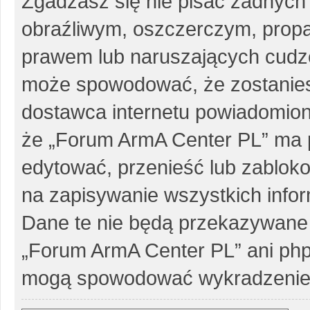
Zgadzasz się nie pisać żadnych
obraźliwym, oszczerczym, propa
prawem lub naruszających cudze
może spowodować, że zostanie
dostawca internetu powiadomio
że „Forum ArmA Center PL” ma p
edytować, przenieść lub zablok
na zapisywanie wszystkich infor
Dane te nie będą przekazywane 
„Forum ArmA Center PL” ani php
mogą spowodować wykradzenie