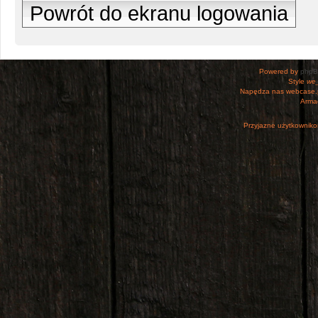
Powrót do ekranu logowania
Powered by
php
Style
we_
Napędza nas webcase.
Armac
Przyjazne użytkowniko