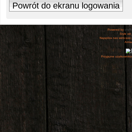
Powrót do ekranu logowania
Powered by
php
Style
we_
Napędza nas webcase.
Armac
Przyjazne użytkowniko