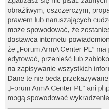
Zgadzasz się nie pisać żadnych
obraźliwym, oszczerczym, propa
prawem lub naruszających cudze
może spowodować, że zostanie
dostawca internetu powiadomio
że „Forum ArmA Center PL” ma p
edytować, przenieść lub zablok
na zapisywanie wszystkich infor
Dane te nie będą przekazywane 
„Forum ArmA Center PL” ani php
mogą spowodować wykradzenie