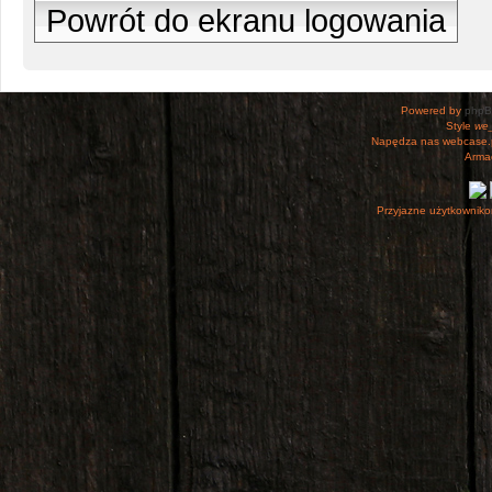
Powrót do ekranu logowania
Powered by
php
Style
we_
Napędza nas webcase.
Armac
Przyjazne użytkowniko