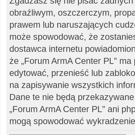
Zgadzasz się nie pisać żadnych
obraźliwym, oszczerczym, propa
prawem lub naruszających cudze
może spowodować, że zostanie
dostawca internetu powiadomio
że „Forum ArmA Center PL” ma p
edytować, przenieść lub zablok
na zapisywanie wszystkich infor
Dane te nie będą przekazywane 
„Forum ArmA Center PL” ani php
mogą spowodować wykradzenie