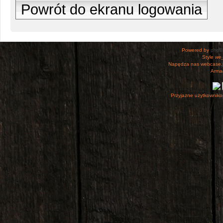
Powrót do ekranu logowania
Powered by
php
Style
we_
Napędza nas webcase.
Armac
Przyjazne użytkowniko