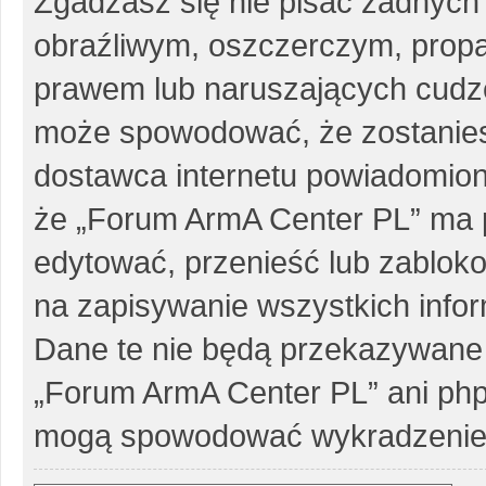
Zgadzasz się nie pisać żadnych
obraźliwym, oszczerczym, propa
prawem lub naruszających cudze
może spowodować, że zostanie
dostawca internetu powiadomio
że „Forum ArmA Center PL” ma p
edytować, przenieść lub zablok
na zapisywanie wszystkich infor
Dane te nie będą przekazywane 
„Forum ArmA Center PL” ani php
mogą spowodować wykradzenie