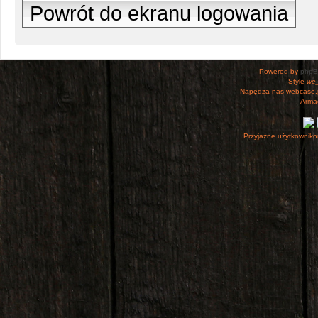
Powrót do ekranu logowania
Powered by
php
Style
we_
Napędza nas webcase.
Armac
Przyjazne użytkowniko