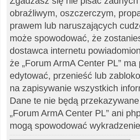
Zgadzasz się nie pisać żadnych
obraźliwym, oszczerczym, propa
prawem lub naruszających cudze
może spowodować, że zostanie
dostawca internetu powiadomio
że „Forum ArmA Center PL” ma p
edytować, przenieść lub zablok
na zapisywanie wszystkich infor
Dane te nie będą przekazywane 
„Forum ArmA Center PL” ani php
mogą spowodować wykradzenie