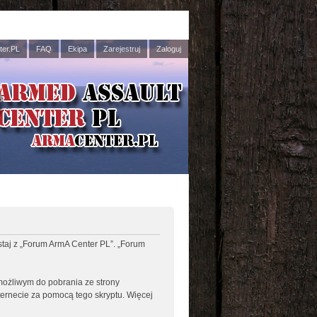
er.PL
FAQ
Ekipa
Zarejestruj
Zaloguj
ystaj z „Forum ArmA Center PL”. „Forum
 możliwym do pobrania ze strony
nternecie za pomocą tego skryptu. Więcej