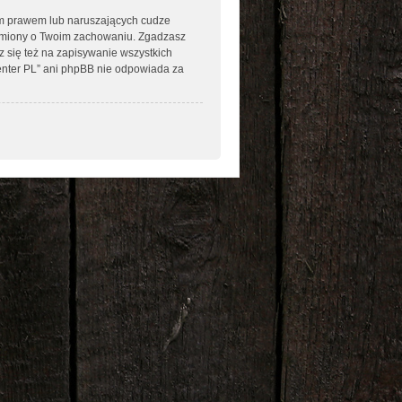
im prawem lub naruszających cudze
omiony o Twoim zachowaniu. Zgadzasz
 się też na zapisywanie wszystkich
enter PL” ani phpBB nie odpowiada za