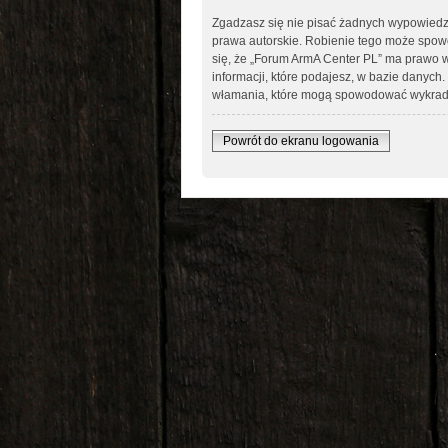
Zgadzasz się nie pisać żadnych wypowiedz
prawa autorskie. Robienie tego może spo
się, że „Forum ArmA Center PL” ma prawo w
informacji, które podajesz, w bazie danyc
włamania, które mogą spowodować wykrad
Powrót do ekranu logowania