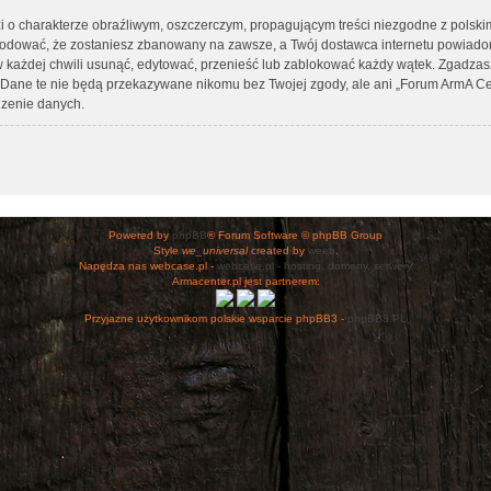
i o charakterze obraźliwym, oszczerczym, propagującym treści niezgodne z polsk
wodować, że zostaniesz zbanowany na zawsze, a Twój dostawca internetu powiad
 każdej chwili usunąć, edytować, przenieść lub zablokować każdy wątek. Zgadzasz
h. Dane te nie będą przekazywane nikomu bez Twojej zgody, ale ani „Forum ArmA C
zenie danych.
Powered by
phpBB
® Forum Software © phpBB Group
Style
we_universal
created by
weeb
.
Napędza nas webcase.pl -
webcase.pl - hosting, domeny, serwery
Armacenter.pl jest partnerem:
Przyjazne użytkownikom polskie wsparcie phpBB3 -
phpBB3.PL