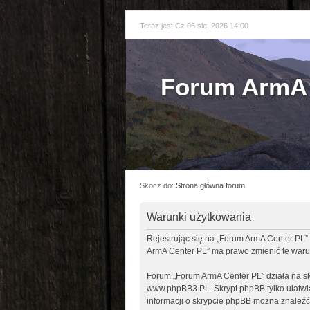
Teraz jest Cz 06 sie, 2026 14:00
Forum ArmA 
Skocz do:
Strona główna forum
Warunki użytkowania
Rejestrując się na „Forum ArmA Center PL” 
ArmA Center PL” ma prawo zmienić te warun
Forum „Forum ArmA Center PL” działa na sk
www.phpBB3.PL
. Skrypt phpBB tylko ułatw
informacji o skrypcie phpBB można znaleźć