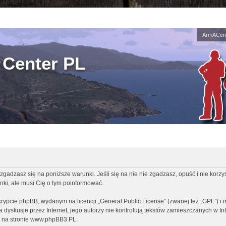
ArmACent
Center PL
zgadzasz się na poniższe warunki. Jeśli się na nie nie zgadzasz, opuść i nie korz
ki, ale musi Cię o tym poinformować.
rypcie phpBB, wydanym na licencji „
General Public License
” (zwanej też „GPL”) i
ia dyskusje przez Internet, jego autorzy nie kontrolują tekstów zamieszczanych w I
 na stronie
www.phpBB3.PL
.