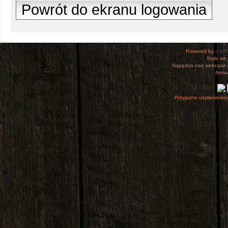
Powrót do ekranu logowania
Powered by
php
Style
we_
Napędza nas webcase.
Armac
Przyjazne użytkowniko