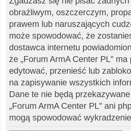
Zgadzasz się nie pisać żadnych
obraźliwym, oszczerczym, propa
prawem lub naruszających cudze
może spowodować, że zostanie
dostawca internetu powiadomio
że „Forum ArmA Center PL” ma p
edytować, przenieść lub zablok
na zapisywanie wszystkich infor
Dane te nie będą przekazywane 
„Forum ArmA Center PL” ani php
mogą spowodować wykradzenie