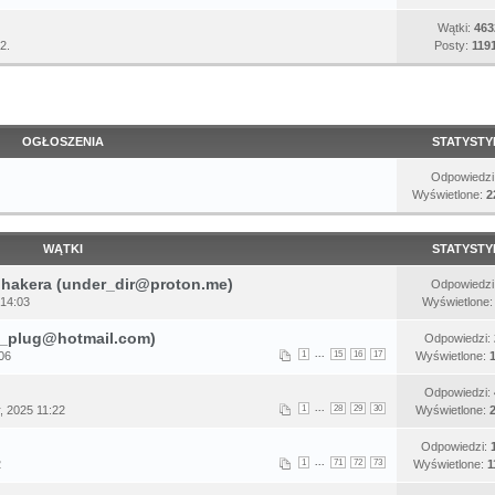
Wątki:
463
2.
Posty:
119
OGŁOSZENIA
STATYSTY
Odpowiedzi
Wyświetlone:
2
WĄTKI
STATYSTY
 hakera (under_dir@proton.me)
Odpowiedzi
 14:03
Wyświetlone
t_plug@hotmail.com)
Odpowiedzi:
...
06
1
15
16
17
Wyświetlone:
Odpowiedzi:
...
, 2025 11:22
1
28
29
30
Wyświetlone:
Odpowiedzi:
...
2
1
71
72
73
Wyświetlone:
1