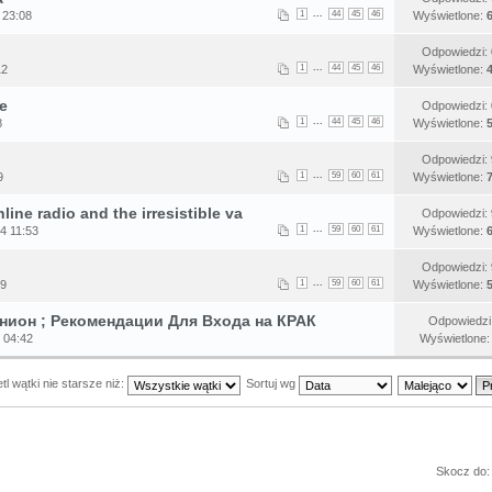
...
 23:08
1
44
45
46
Wyświetlone:
Odpowiedzi:
...
12
1
44
45
46
Wyświetlone:
e
Odpowiedzi:
...
8
1
44
45
46
Wyświetlone:
Odpowiedzi:
...
9
1
59
60
61
Wyświetlone:
ine radio and the irresistible va
Odpowiedzi:
...
24 11:53
1
59
60
61
Wyświetlone:
Odpowiedzi:
...
39
1
59
60
61
Wyświetlone:
нион ; Рекомендации Для Входа на КРАК
Odpowiedzi
 04:42
Wyświetlone
l wątki nie starsze niż:
Sortuj wg
Skocz do: