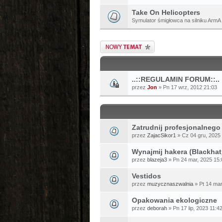
Take On Helicopters
Symulator śmigłowca na silniku ArmA 
Napisz wątek
..::REGULAMIN FORUM::..
przez
Jon
» Pn 17 wrz, 2012 21:03
Zatrudnij profesjonalnego
przez
ZajacSikor1
» Cz 04 gru, 2025
Wynajmij hakera (Blackha
przez
blazeja3
» Pn 24 mar, 2025 15:
Vestidos
przez
muzycznaszwalnia
» Pt 14 mar
Opakowania ekologiczne
przez
deborah
» Pn 17 lip, 2023 11:4