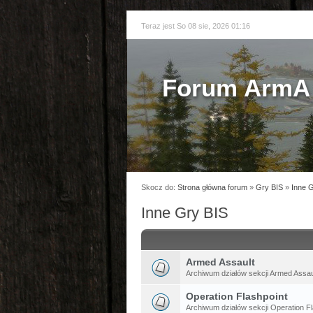
Teraz jest So 08 sie, 2026 01:16
Forum ArmA 
Skocz do:
Strona główna forum
»
Gry BIS
»
Inne 
Inne Gry BIS
Armed Assault
Archiwum działów sekcji Armed Assau
Operation Flashpoint
Archiwum działów sekcji Operation Fl