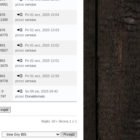
60051
przez
xersius
676
Pn 01 wrz, 2025 13:04
41390
przez
xersius
676
Pn 01 wrz, 2025 13:03
56775
przez
xersius
901
Pn 01 wrz, 2025 13:02
70827
przez
xersius
901
Pn 01 wrz, 2025 13:01
61670
przez
xersius
901
Pn 01 wrz, 2025 12:59
59778
przez
xersius
:
0
So 09 sie, 2025 04:42
:
747
przez
Donaldsmats
Wątki: 20 • Strona
1
z
1