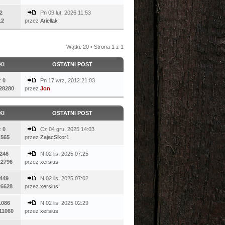
2
Pn 09 lut, 2026 11:53
12
przez
Ariellak
Wątki: 20 • Strona
1
z
1
KI
OSTATNI POST
:
0
Pn 17 wrz, 2012 21:03
28280
przez
Jon
KI
OSTATNI POST
:
0
Cz 04 gru, 2025 14:03
:
565
przez
ZajacSikor1
246
N 02 lis, 2025 07:25
12796
przez
xersius
449
N 02 lis, 2025 07:02
26628
przez
xersius
1086
N 02 lis, 2025 02:29
11060
przez
xersius