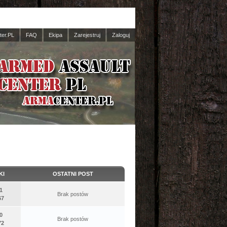
er.PL
FAQ
Ekipa
Zarejestruj
Zaloguj
KI
OSTATNI POST
1
Brak postów
67
0
Brak postów
72