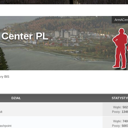
ArmACent
Center PL
Gry BIS
DZIAŁ
STATYSTY
Wątki:
502
lt
Posty:
134
Wątki:
740
ashpoint
Posty:
500