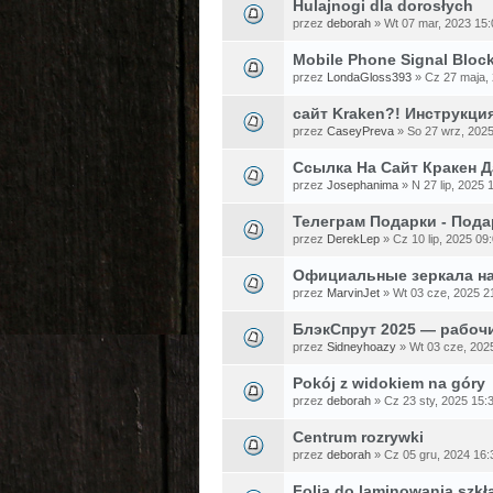
Hulajnogi dla dorosłych
przez
deborah
» Wt 07 mar, 2023 15:
Mobile Phone Signal Bloc
przez
LondaGloss393
» Cz 27 maja,
сайт Kraken?! Инструкция
przez
CaseyPreva
» So 27 wrz, 2025
Ссылка На Сайт Кракен 
przez
Josephanima
» N 27 lip, 2025 
Телеграм Подарки - Пода
przez
DerekLep
» Cz 10 lip, 2025 09
Официальные зеркала на 
przez
MarvinJet
» Wt 03 cze, 2025 2
БлэкСпрут 2025 — рабочи
przez
Sidneyhoazy
» Wt 03 cze, 202
Pokój z widokiem na góry
przez
deborah
» Cz 23 sty, 2025 15:
Centrum rozrywki
przez
deborah
» Cz 05 gru, 2024 16:
Folia do laminowania szkł