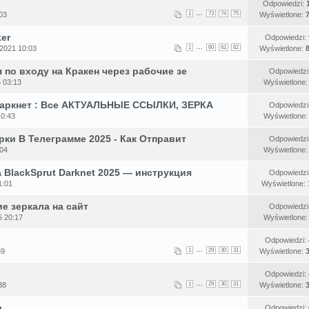
Odpowiedzi:
...
03
1
73
74
75
Wyświetlone:
ker
Odpowiedzi:
...
 2021 10:03
1
60
61
62
Wyświetlone:
 по входу на Кракен через рабочие зе
Odpowiedzi
 03:13
Wyświetlone
Даркнет : Все АКТУАЛЬНЫЕ ССЫЛКИ, ЗЕРКА
Odpowiedzi
10:43
Wyświetlone
рки В Телеграмме 2025 - Как Отправит
Odpowiedzi
:04
Wyświetlone
BlackSprut Darknet 2025 — инструкция
Odpowiedzi
1:01
Wyświetlone:
е зеркала на сайт
Odpowiedzi
5 20:17
Wyświetlone
Odpowiedzi:
...
39
1
29
30
31
Wyświetlone:
Odpowiedzi:
...
38
1
29
30
31
Wyświetlone:
a
Odpowiedzi: