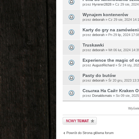
przez
Hyrerer2828
» Cz 29 sie, 2024
Wynajem kontenerów
przez
deborah
» Cz 29 sie, 2024 14:
Karty do gry na zamówieni
przez
deborah
» Pn 29 lip, 2024 17:0
Truskawki
przez
deborah
» Wt 06 lut, 2024 14:3
Experience the magic of onl
przez
AugustRichard
» Śr 24 sty, 20
Pasty do butów
przez
deborah
» Śr 20 gru, 2023 13:
Ссылка На Сайт Kraken О
przez
Donaldsmats
» So 09 sie, 2025
Wyświet
Napisz wątek
Powrót do Strona główna forum