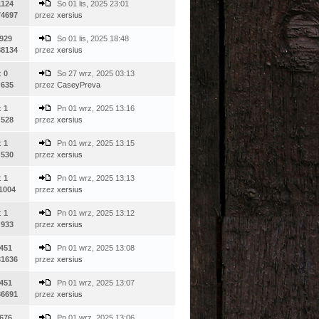
1124
So 01 lis, 2025 23:01
74697
przez
xersius
929
So 01 lis, 2025 18:48
88134
przez
xersius
:
0
So 27 wrz, 2025 03:13
:
635
przez
CaseyPreva
:
1
Pn 01 wrz, 2025 13:16
:
528
przez
xersius
:
1
Pn 01 wrz, 2025 13:15
:
530
przez
xersius
:
1
Pn 01 wrz, 2025 13:13
1004
przez
xersius
:
1
Pn 01 wrz, 2025 13:12
:
933
przez
xersius
451
Pn 01 wrz, 2025 13:08
31636
przez
xersius
451
Pn 01 wrz, 2025 13:07
36691
przez
xersius
676
Pn 01 wrz, 2025 13:06