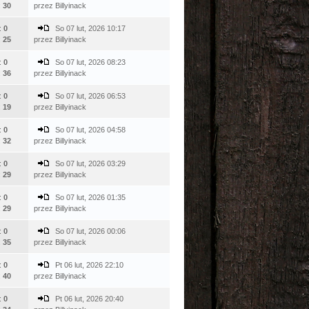
:
30
przez Billyinack
:
0
So 07 lut, 2026 10:17
:
25
przez Billyinack
:
0
So 07 lut, 2026 08:23
:
36
przez Billyinack
:
0
So 07 lut, 2026 06:53
:
19
przez Billyinack
:
0
So 07 lut, 2026 04:58
:
32
przez Billyinack
:
0
So 07 lut, 2026 03:29
:
29
przez Billyinack
:
0
So 07 lut, 2026 01:35
:
29
przez Billyinack
:
0
So 07 lut, 2026 00:06
:
35
przez Billyinack
:
0
Pt 06 lut, 2026 22:10
:
40
przez Billyinack
:
0
Pt 06 lut, 2026 20:40