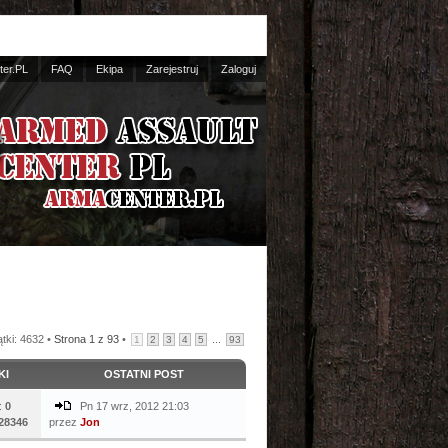
er.PL
FAQ
Ekipa
Zarejestruj
Zaloguj
tki: 4632 •
Strona
1
z
93
•
...
1
2
3
4
5
93
KI
OSTATNI POST
:
0
Pn 17 wrz, 2012 21:03
28346
przez
Jon