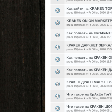
przez Billyinack » Pt 06 lut, 2026 20:
Как зайти на KRAKEN TOR
przez Billyinack » Pt 06 lut, 2026 18:
KRAKEN ONION MARKETPLA
przez Billyinack » Pt 06 lut, 2026 17:
Как попасть на <KrAkeN>
przez Billyinack » Pt 06 lut, 2026 15:
КРАКЕН ДАРКНЕТ ЗЕРКАЛО
przez Billyinack » Pt 06 lut, 2026 13:
Как попасть на КРАКЕН О
przez Billyinack » Pt 06 lut, 2026 11:5
Как попасть на КРАКЕН Д
przez Billyinack » Pt 06 lut, 2026 10:
КРАКЕН ДРАГС МАРКЕТ бо
przez Billyinack » Pt 06 lut, 2026 08:
Что такое на КрАкЕн Tor
przez Billyinack » Pt 06 lut, 2026 07:
Что такое на КРАКЕН ШО
przez Billyinack » Pt 06 lut, 2026 05: