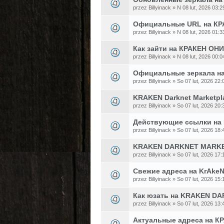
przez Billyinack » N 08 lut, 2026 03:2
Официальные URL на КРА
przez Billyinack » N 08 lut, 2026 01:3
Как зайти на КРАКЕН ОНИ
przez Billyinack » N 08 lut, 2026 00:0
Официальные зеркала на 
przez Billyinack » So 07 lut, 2026 22:
KRAKEN Darknet Marketpl
przez Billyinack » So 07 lut, 2026 20:
Действующие ссылки на 
przez Billyinack » So 07 lut, 2026 18:
KRAKEN DARKNET MARKET
przez Billyinack » So 07 lut, 2026 17:
Свежие адреса на KrAkeN
przez Billyinack » So 07 lut, 2026 15:
Как юзать на KRAKEN DA
przez Billyinack » So 07 lut, 2026 13:
Актуальные адреса на 