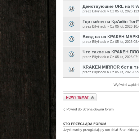
Действующие URL на KrAk
przez Billyinack » Cz 05 lut, 2026 12:
Где найти на КрАкЕн Tor
przez Billyinack » Cz 05 lut, 2026 10:
Вход на на КРАКЕН МАРК
przez Billyinack » Cz 05 lut, 2026 08:
Что такое на КРАКЕН ПЛ
przez Billyinack » Cz 05 lut, 2026 07:
KRAKEN MIRROR бот в тэ
przez Billyinack » Cz 05 lut, 2026 05:
Wyświetl wątki n
Napisz wątek
Powrót do Strona główna forum
KTO PRZEGLĄDA FORUM
Użytkownicy przeglądający ten dział: Brak zident