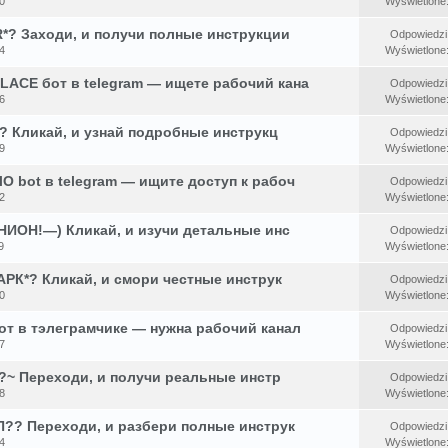
40
Wyświetlone
*? Заходи, и получи полные инструкции
Odpowiedzi
44
Wyświetlone
CE бот в telegram — ищете рабочий кана
Odpowiedzi
16
Wyświetlone
!? Кликай, и узнай подробные инструкц
Odpowiedzi
19
Wyświetlone
 bot в telegram — ищите доступ к рабоч
Odpowiedzi
52
Wyświetlone
НИОН!—) Кликай, и изучи детальные инс
Odpowiedzi
9
Wyświetlone
АРК*? Кликай, и смори честные инструк
Odpowiedzi
30
Wyświetlone
т в тэлеграмчике — нужна рабочий канал
Odpowiedzi
37
Wyświetlone
??~ Переходи, и получи реальные инстр
Odpowiedzi
08
Wyświetlone
П?? Переходи, и разбери полные инструк
Odpowiedzi
14
Wyświetlone