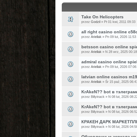
Take On Helicopters
przez
Godzil
» Pt 01 kwi, 2011 09:33
all right casino online c58
przez
Ariellak
» Pn 09 lut, 2026 11:53
betsson casino online spi
przez
Ariellak
» N 28 wrz, 2025 00:18
admiral casino online spi
przez
Ariellak
» Pn 09 lut, 2026 07:06
latvian online casinos m1
przez
Ariellak
» Śr 15 paź, 2025 06:4
KrAkeN?? bot в тэлегра
przez Billyinack » N 08 lut, 2026 08:2
KrAkeN?? bot в тэлеграм
przez Billyinack » N 08 lut, 2026 06:5
КРАКЕН ДАРК МАРКЕТПЛЕЙ
przez Billyinack » N 08 lut, 2026 04:5
Обновленные зеркала на