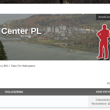
ArmACent
Center PL
Gry BIS
»
Take On Helicopters
Wą
OGŁOSZENIA
STATYSTY
Odpowiedzi
Wyświetlone:
2