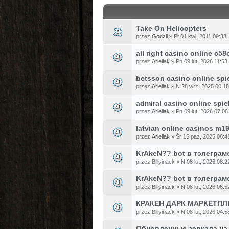
Take On Helicopters
przez
Godzil
» Pt 01 kwi, 2011 09:33
all right casino online c58
przez
Ariellak
» Pn 09 lut, 2026 11:53
betsson casino online spi
przez
Ariellak
» N 28 wrz, 2025 00:18
admiral casino online spi
przez
Ariellak
» Pn 09 lut, 2026 07:06
latvian online casinos m1
przez
Ariellak
» Śr 15 paź, 2025 06:4
KrAkeN?? bot в тэлегра
przez Billyinack » N 08 lut, 2026 08:2
KrAkeN?? bot в тэлеграм
przez Billyinack » N 08 lut, 2026 06:5
КРАКЕН ДАРК МАРКЕТПЛЕЙ
przez Billyinack » N 08 lut, 2026 04:5
Обновленные зеркала на