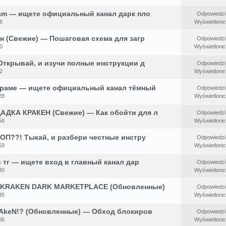
ram — ищете официальный канал дарк пло
Odpowiedzi
46
Wyświetlone
н (Свежие) — Пошаговая схема для загр
Odpowiedzi
50
Wyświetlone
Открывай, и изучи полные инструкции д
Odpowiedzi
22
Wyświetlone
граме — ищете официальный канал тёмный
Odpowiedzi
28
Wyświetlone
ДКА КРАКЕН (Свежие) — Как обойти для л
Odpowiedzi
56
Wyświetlone
ОП??! Тыкай, и разбери честные инстру
Odpowiedzi
59
Wyświetlone
в тг — ищете вход в главный канал дар
Odpowiedzi
30
Wyświetlone
а KRAKEN DARK MARKETPLACE (Обновленные)
Odpowiedzi
35
Wyświetlone
rAkeN!? (Обновленные) — Обход блокиров
Odpowiedzi
06
Wyświetlone