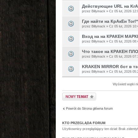
Действующие URL на KrAk
przez Billyinack » Cz 05 lut, 2026 12:
Где найти на КрАкЕн Tor
przez Billyinack » Cz 05 lut, 2026 10:
Вход на на КРАКЕН МАРК
przez Billyinack » Cz 05 lut, 2026 08:
Что такое на КРАКЕН ПЛ
przez Billyinack » Cz 05 lut, 2026 07:
KRAKEN MIRROR бот в тэ
przez Billyinack » Cz 05 lut, 2026 05:
Wyświetl wątki n
Napisz wątek
Powrót do Strona główna forum
KTO PRZEGLĄDA FORUM
Użytkownicy przeglądający ten dział: Brak zident