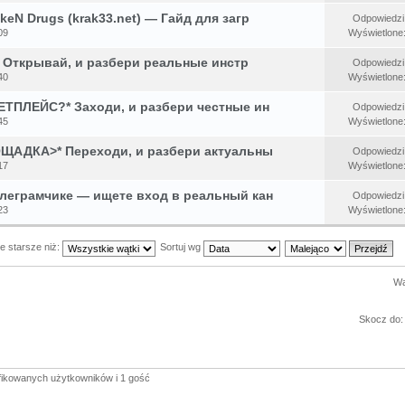
eN Drugs (krak33.net) — Гайд для загр
Odpowiedzi
09
Wyświetlone
!* Открывай, и разбери реальные инстр
Odpowiedzi
40
Wyświetlone
ЕТПЛЕЙС?* Заходи, и разбери честные ин
Odpowiedzi
45
Wyświetlone
ОЩАДКА>* Переходи, и разбери актуальны
Odpowiedzi
17
Wyświetlone
леграмчике — ищете вход в реальный кан
Odpowiedzi
23
Wyświetlone
ie starsze niż:
Sortuj wg
Wą
Skocz do:
yfikowanych użytkowników i 1 gość