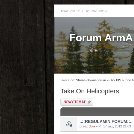
Teraz jest Cz 06 sie, 2026 08:57
Forum ArmA 
Skocz do:
Strona główna forum
»
Gry BIS
»
Inne 
Take On Helicopters
Napisz wątek
..::REGULAMIN FORUM::..
przez
Jon
» Pn 17 wrz, 2012 21:03