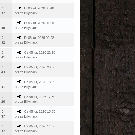
:
0
Pt 06 lut, 2026 03:46
:
37
przez Billyinack
:
0
Pt 06 lut, 2026 01:50
:
40
przez Billyinack
:
0
Pt 06 lut, 2026 00:22
:
32
przez Billyinack
:
0
Cz 05 lut, 2026 22:28
:
41
przez Billyinack
:
0
Cz 05 lut, 2026 20:56
:
43
przez Billyinack
:
0
Cz 05 lut, 2026 18:59
:
41
przez Billyinack
:
0
Cz 05 lut, 2026 17:30
:
26
przez Billyinack
:
0
Cz 05 lut, 2026 15:35
:
37
przez Billyinack
:
0
Cz 05 lut, 2026 14:06
:
37
przez Billyinack