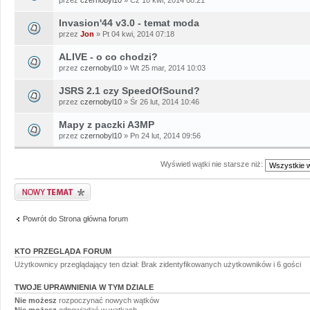
Invasion'44 v3.0 - temat moda
przez
Jon
» Pt 04 kwi, 2014 07:18
ALIVE - o co chodzi?
przez
czernobyl10
» Wt 25 mar, 2014 10:03
JSRS 2.1 czy SpeedOfSound?
przez
czernobyl10
» Śr 26 lut, 2014 10:46
Mapy z paczki A3MP
przez
czernobyl10
» Pn 24 lut, 2014 09:56
Wyświetl wątki nie starsze niż:
Napisz wątek
Powrót do Strona główna forum
KTO PRZEGLĄDA FORUM
Użytkownicy przeglądający ten dział: Brak zidentyfikowanych użytkowników i 6 gości
TWOJE UPRAWNIENIA W TYM DZIALE
Nie możesz
rozpoczynać nowych wątków
Nie możesz
odpowiadać w wątkach