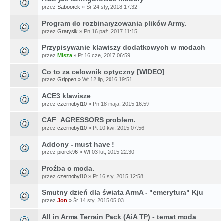
przez
Saboorek
» Śr 24 sty, 2018 17:32
Program do rozbinaryzowania plików Army.
przez
Gratysik
» Pn 16 paź, 2017 11:15
Przypisywanie klawiszy dodatkowych w modach
przez
Misza
» Pt 16 cze, 2017 06:59
Co to za celownik optyczny [WIDEO]
przez
Grippen
» Wt 12 lip, 2016 19:51
ACE3 klawisze
przez
czernobyl10
» Pn 18 maja, 2015 16:59
CAF_AGRESSORS problem.
przez
czernobyl10
» Pt 10 kwi, 2015 07:56
Addony - must have !
przez
piorek96
» Wt 03 lut, 2015 22:30
Proźba o moda.
przez
czernobyl10
» Pt 16 sty, 2015 12:58
Smutny dzień dla świata ArmA - "emerytura" Kju
przez
Jon
» Śr 14 sty, 2015 05:03
All in Arma Terrain Pack (AiA TP) - temat moda