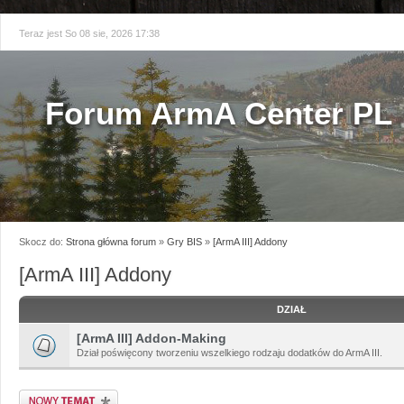
Teraz jest So 08 sie, 2026 17:38
Forum ArmA Center PL
Skocz do:
Strona główna forum
»
Gry BIS
»
[ArmA III] Addony
[ArmA III] Addony
DZIAŁ
[ArmA III] Addon-Making
Dział poświęcony tworzeniu wszelkiego rodzaju dodatków do ArmA III.
Napisz wątek