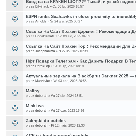
Вход на на КРАКЕН ШОП??* Тыкай, и узнай надеж
przez Billyinack » Cz 05 lut, 2026 18:57
ESPN ranks Seahawks in close proximity to incredib
przez
Arnolds
» Śr 24 gru, 2025 08:27
Ссылка На Сайт Кракен Даркнет ; Рекомендации Д
przez
Donaldsmats
» So 09 sie, 2025 04:39
Ссылка На Сайт Кракен Тор ; Рекомендации Для В
przez
Josephanima
» N 27 lip, 2025 10:39
Нфт Подарки Телеграм - Как Дарить Подарки В Те
przez
DerekLep
» Cz 10 lip, 2025 09:01
Актуальные зеркала на BlackSprut Darknet 2025 — 
przez
MarvinJet
» Wt 03 cze, 2025 20:58
Maliny
przez
deborah
» Wt 27 sie, 2024 13:51
Miski wc
przez
deborah
» Wt 27 cze, 2023 15:36
Zakrętki do butelek
przez
deborah
» Pt 12 maja, 2023 12:33
ACE jak konfigurować moduły