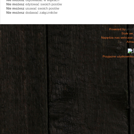
Nie możesz
edytować swoich postów
Nie możesz
usuwać swoich postów
Nie możesz
dodawać załączników
Powered by
php
Style
we_
Napędza nas webcase.
Armac
Przyjazne użytkowniko