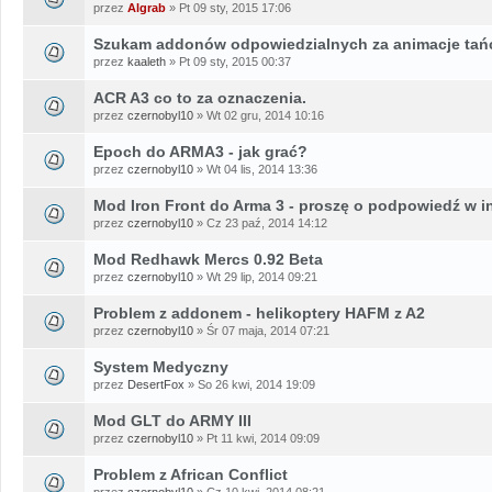
przez
Algrab
» Pt 09 sty, 2015 17:06
Szukam addonów odpowiedzialnych za animacje tań
przez
kaaleth
» Pt 09 sty, 2015 00:37
ACR A3 co to za oznaczenia.
przez
czernobyl10
» Wt 02 gru, 2014 10:16
Epoch do ARMA3 - jak grać?
przez
czernobyl10
» Wt 04 lis, 2014 13:36
Mod Iron Front do Arma 3 - proszę o podpowiedź w in
przez
czernobyl10
» Cz 23 paź, 2014 14:12
Mod Redhawk Mercs 0.92 Beta
przez
czernobyl10
» Wt 29 lip, 2014 09:21
Problem z addonem - helikoptery HAFM z A2
przez
czernobyl10
» Śr 07 maja, 2014 07:21
System Medyczny
przez
DesertFox
» So 26 kwi, 2014 19:09
Mod GLT do ARMY III
przez
czernobyl10
» Pt 11 kwi, 2014 09:09
Problem z African Conflict
przez
czernobyl10
» Cz 10 kwi, 2014 08:21