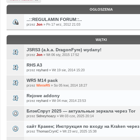
OGŁOSZENIA
..::REGULAMIN FORUM::..
przez
Jon
» Pn 17 wrz, 2012 21:03
WĄTKI
JSRS3 (a.k.a. DragonFyre) wydany!
przez
Jon
» Wt 06 sty, 2015 17:52
RHS A3
przez
reyhard
» Wt 19 sie, 2014 15:20
WR5 M14 pack
przez
WinteR5
» So 05 kwi, 2014 18:27
Rejowe addony
przez
reyhard
» Wt 04 mar, 2014 23:53
БлэкСпрут 2025 — актуальные зеркала через Tor
przez
Sidneyhoazy
» Wt 03 cze, 2025 20:14
сайт Кракен; Инструкция по входу на Kraken через
przez
ThomasCrynC
» Wt 23 wrz, 2025 15:38