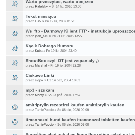
Warto przeczytac, warto obejrzec
przez
Rafalsky
» Śr 14 lip, 2010 13:03
Tekst miesiąca
przez HAV » Pn 12 lis, 2007 01:26
Ws_ftp - Darmowy Kilient FTP - instrukcja uproszczo
przez
jack_410
» Pn 21 lut, 2005 13:27
Kącik Dobrego Humoru
przez
Kuba
» Pn 19 lip, 2004 23:40
ShoutBox czyli OT jest wspaniały ;)
przez
Marshal
» Pn 19 lip, 2004 22:28
Ciekawe Linki
przez
sjojok
» Cz 14 paź, 2004 10:03
mp3 - szukam
przez
Monty
» So 23 paź, 2004 17:57
amitriptylin rezeptfrei kaufen amitriptylin kaufen
przez
TamiePuccio
» So 08 sie, 2026 09:09
itraconazol hund kaufen itraconazol tabletten kaufen
przez
TamiePuccio
» So 08 sie, 2026 09:08
fluoxétine chat achat en ligne fluoxetine achat en li