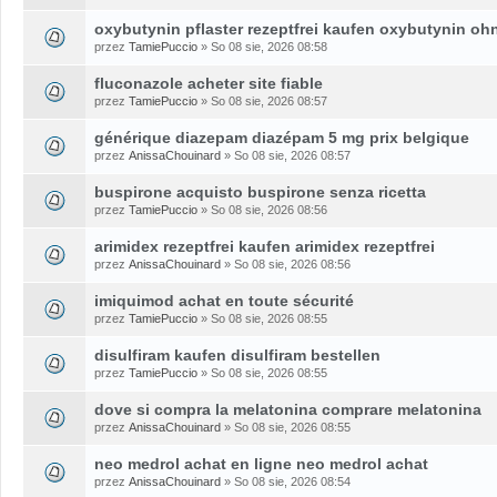
oxybutynin pflaster rezeptfrei kaufen oxybutynin oh
przez
TamiePuccio
» So 08 sie, 2026 08:58
fluconazole acheter site fiable
przez
TamiePuccio
» So 08 sie, 2026 08:57
générique diazepam diazépam 5 mg prix belgique
przez
AnissaChouinard
» So 08 sie, 2026 08:57
buspirone acquisto buspirone senza ricetta
przez
TamiePuccio
» So 08 sie, 2026 08:56
arimidex rezeptfrei kaufen arimidex rezeptfrei
przez
AnissaChouinard
» So 08 sie, 2026 08:56
imiquimod achat en toute sécurité
przez
TamiePuccio
» So 08 sie, 2026 08:55
disulfiram kaufen disulfiram bestellen
przez
TamiePuccio
» So 08 sie, 2026 08:55
dove si compra la melatonina comprare melatonina
przez
AnissaChouinard
» So 08 sie, 2026 08:55
neo medrol achat en ligne neo medrol achat
przez
AnissaChouinard
» So 08 sie, 2026 08:54