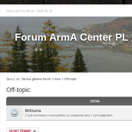
Teraz jest So 08 sie, 2026 09:10
Forum ArmA Center PL
Skocz do:
Strona główna forum
»
Inne
»
Off-topic
Off-topic
DZIAŁ
Militaria
Czyli rozmowy o wszystkim co związane jest z tym pojęciem.
Napisz wątek