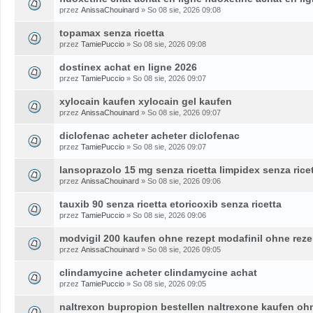
przez
AnissaChouinard
» So 08 sie, 2026 09:08
topamax senza ricetta
przez
TamiePuccio
» So 08 sie, 2026 09:08
dostinex achat en ligne 2026
przez
TamiePuccio
» So 08 sie, 2026 09:07
xylocain kaufen xylocain gel kaufen
przez
AnissaChouinard
» So 08 sie, 2026 09:07
diclofenac acheter acheter diclofenac
przez
TamiePuccio
» So 08 sie, 2026 09:07
lansoprazolo 15 mg senza ricetta limpidex senza rice
przez
AnissaChouinard
» So 08 sie, 2026 09:06
tauxib 90 senza ricetta etoricoxib senza ricetta
przez
TamiePuccio
» So 08 sie, 2026 09:06
modvigil 200 kaufen ohne rezept modafinil ohne reze
przez
AnissaChouinard
» So 08 sie, 2026 09:05
clindamycine acheter clindamycine achat
przez
TamiePuccio
» So 08 sie, 2026 09:05
naltrexon bupropion bestellen naltrexone kaufen oh