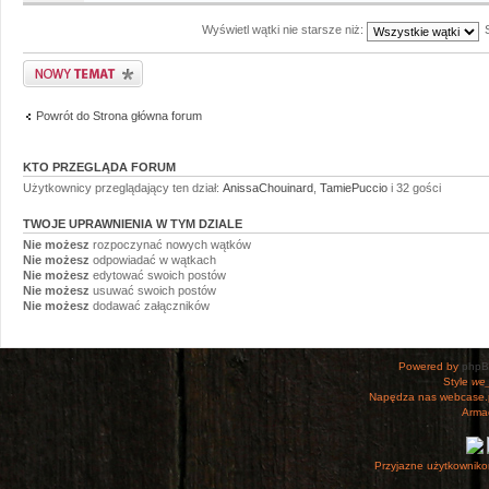
Wyświetl wątki nie starsze niż:
Napisz wątek
Powrót do Strona główna forum
KTO PRZEGLĄDA FORUM
Użytkownicy przeglądający ten dział:
AnissaChouinard
,
TamiePuccio
i 32 gości
TWOJE UPRAWNIENIA W TYM DZIALE
Nie możesz
rozpoczynać nowych wątków
Nie możesz
odpowiadać w wątkach
Nie możesz
edytować swoich postów
Nie możesz
usuwać swoich postów
Nie możesz
dodawać załączników
Powered by
php
Style
we_
Napędza nas webcase.
Armac
Przyjazne użytkowniko