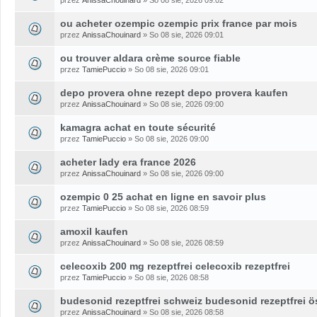
ou acheter ozempic ozempic prix france par mois
przez
AnissaChouinard
» So 08 sie, 2026 09:01
ou trouver aldara crème source fiable
przez
TamiePuccio
» So 08 sie, 2026 09:01
depo provera ohne rezept depo provera kaufen
przez
AnissaChouinard
» So 08 sie, 2026 09:00
kamagra achat en toute sécurité
przez
TamiePuccio
» So 08 sie, 2026 09:00
acheter lady era france 2026
przez
AnissaChouinard
» So 08 sie, 2026 09:00
ozempic 0 25 achat en ligne en savoir plus
przez
TamiePuccio
» So 08 sie, 2026 08:59
amoxil kaufen
przez
AnissaChouinard
» So 08 sie, 2026 08:59
celecoxib 200 mg rezeptfrei celecoxib rezeptfrei
przez
TamiePuccio
» So 08 sie, 2026 08:58
budesonid rezeptfrei schweiz budesonid rezeptfrei ö
przez
AnissaChouinard
» So 08 sie, 2026 08:58