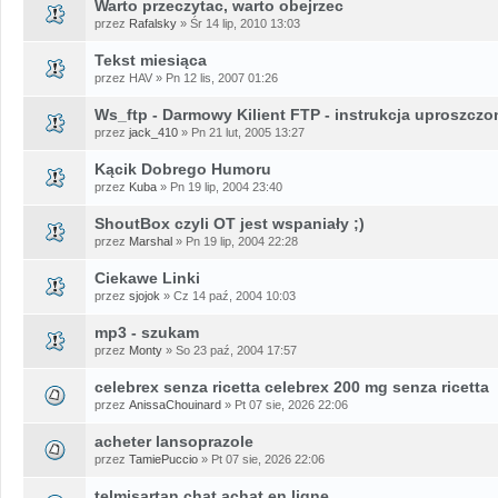
Warto przeczytac, warto obejrzec
przez
Rafalsky
» Śr 14 lip, 2010 13:03
Tekst miesiąca
przez HAV » Pn 12 lis, 2007 01:26
Ws_ftp - Darmowy Kilient FTP - instrukcja uproszczo
przez
jack_410
» Pn 21 lut, 2005 13:27
Kącik Dobrego Humoru
przez
Kuba
» Pn 19 lip, 2004 23:40
ShoutBox czyli OT jest wspaniały ;)
przez
Marshal
» Pn 19 lip, 2004 22:28
Ciekawe Linki
przez
sjojok
» Cz 14 paź, 2004 10:03
mp3 - szukam
przez
Monty
» So 23 paź, 2004 17:57
celebrex senza ricetta celebrex 200 mg senza ricetta
przez
AnissaChouinard
» Pt 07 sie, 2026 22:06
acheter lansoprazole
przez
TamiePuccio
» Pt 07 sie, 2026 22:06
telmisartan chat achat en ligne