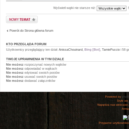
Wyświetl wątki nie starsze niż:
Napisz wątek
Powrót do Strona główna forum
KTO PRZEGLĄDA FORUM
Użytkownicy przeglądający ten dział:
AnissaChouinard
,
Bing [Bot]
,
TamiePuccio
i 58 g
TWOJE UPRAWNIENIA W TYM DZIALE
Nie możesz
rozpoczynać nowych wątków
Nie możesz
odpowiadać w wątkach
Nie możesz
edytować swoich postów
Nie możesz
usuwać swoich postów
Nie możesz
dodawać załączników
Powered by
php
Style
we_
Napędza nas webcase.
Armac
Przyjazne użytkowniko