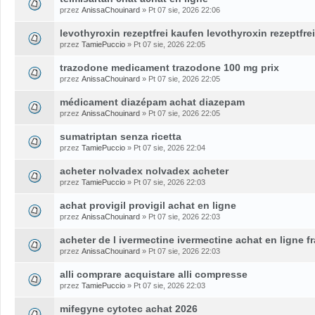
przez
AnissaChouinard
» Pt 07 sie, 2026 22:06
levothyroxin rezeptfrei kaufen levothyroxin rezeptfre
przez
TamiePuccio
» Pt 07 sie, 2026 22:05
trazodone medicament trazodone 100 mg prix
przez
AnissaChouinard
» Pt 07 sie, 2026 22:05
médicament diazépam achat diazepam
przez
AnissaChouinard
» Pt 07 sie, 2026 22:05
sumatriptan senza ricetta
przez
TamiePuccio
» Pt 07 sie, 2026 22:04
acheter nolvadex nolvadex acheter
przez
TamiePuccio
» Pt 07 sie, 2026 22:03
achat provigil provigil achat en ligne
przez
AnissaChouinard
» Pt 07 sie, 2026 22:03
acheter de l ivermectine ivermectine achat en ligne f
przez
AnissaChouinard
» Pt 07 sie, 2026 22:03
alli comprare acquistare alli compresse
przez
TamiePuccio
» Pt 07 sie, 2026 22:03
mifegyne cytotec achat 2026