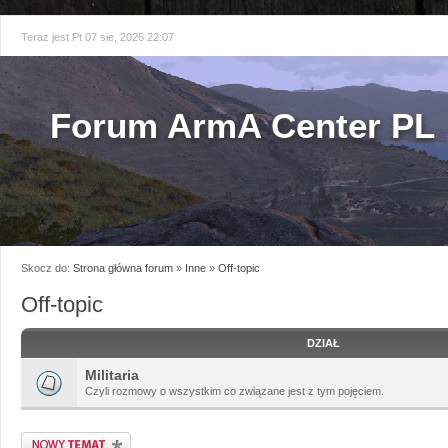
Teraz jest Pt 07 sie, 2026 22:07
Forum ArmA Center PL
Skocz do:
Strona główna forum
»
Inne
»
Off-topic
Off-topic
DZIAŁ
Militaria
Czyli rozmowy o wszystkim co związane jest z tym pojęciem.
Napisz wątek