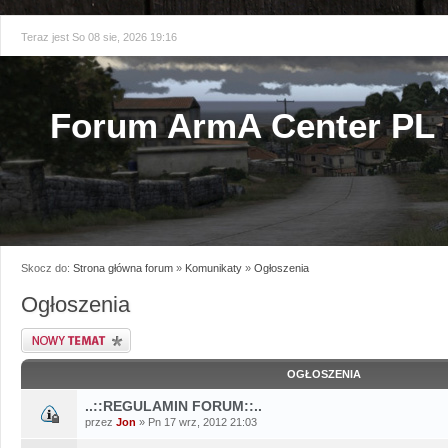
Teraz jest So 08 sie, 2026 19:16
Forum ArmA Center PL
Skocz do:
Strona główna forum
»
Komunikaty
»
Ogłoszenia
Ogłoszenia
Napisz wątek
OGŁOSZENIA
..::REGULAMIN FORUM::..
przez
Jon
» Pn 17 wrz, 2012 21:03