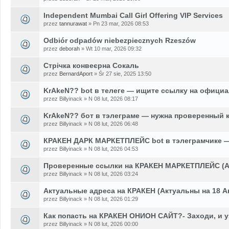
Independent Mumbai Call Girl Offering VIP Services
przez
tannurawat
» Pn 23 mar, 2026 08:53
Odbiór odpadów niebezpiecznych Rzeszów
przez
deborah
» Wt 10 mar, 2026 09:32
Стрічка конвеєрна Сокаль
przez
BernardAport
» Śr 27 sie, 2025 13:50
KrAkeN?? bot в телеге — ищите ссылку на официа
przez Billyinack » N 08 lut, 2026 08:17
KrAkeN?? бот в тэлеграме — нужна проверенный к
przez Billyinack » N 08 lut, 2026 06:48
КРАКЕН ДАРК МАРКЕТПЛЕЙС bot в тэлеграмчике —
przez Billyinack » N 08 lut, 2026 04:53
Проверенные ссылки на КРАКЕН МАРКЕТПЛЕЙС (Ак
przez Billyinack » N 08 lut, 2026 03:24
Актуальные адреса на КРАКЕН (Актуальны на 18 А
przez Billyinack » N 08 lut, 2026 01:29
Как попасть на КРАКЕН ОНИОН САЙТ?- Заходи, и 
przez Billyinack » N 08 lut, 2026 00:00