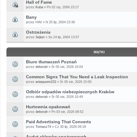
Hall of Fame
przez
Kuba
» Pn 02 sty, 2006 23:17
Bany
przez HAV » N 25 lip, 2004 23:36
Ostrzeżenia
przez
Sejtan
» So 24 lip, 2004 13:57
WĄTKI
Biuro tłumaczeń Poznań
przez
deborah
» Śr 05 sie, 2026 16:04
Common Signs That You Need a Leak Inspection
przez
aniaqueen232
» Śr 05 sie, 2026 15:00
Odbiór odpadów niebezpiecznych Kraków
przez
deborah
» Śr 05 sie, 2026 10:49
Hurtownia opakowań
przez
deborah
» Pn 03 sie, 2026 08:52
Paid Advertising That Converts
przez
Tomasz74
» Cz 30 lip, 2026 09:18
Audyt sklepów spożywczych