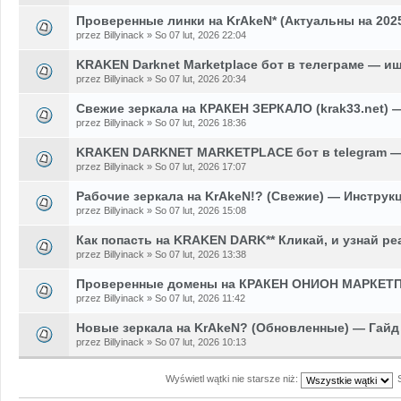
Проверенные линки на KrAkeN* (Актуальны на 2025
przez Billyinack » So 07 lut, 2026 22:04
KRAKEN Darknet Marketplace бот в телеграме — и
przez Billyinack » So 07 lut, 2026 20:34
Свежие зеркала на КРАКЕН ЗЕРКАЛО (krak33.net) 
przez Billyinack » So 07 lut, 2026 18:36
KRAKEN DARKNET MARKETPLACE бот в telegram — 
przez Billyinack » So 07 lut, 2026 17:07
Рабочие зеркала на KrAkeN!? (Свежие) — Инструкц
przez Billyinack » So 07 lut, 2026 15:08
Как попасть на KRAKEN DARK** Кликай, и узнай р
przez Billyinack » So 07 lut, 2026 13:38
Проверенные домены на КРАКЕН ОНИОН МАРКЕТП
przez Billyinack » So 07 lut, 2026 11:42
Новые зеркала на KrAkeN? (Обновленные) — Гайд 
przez Billyinack » So 07 lut, 2026 10:13
Wyświetl wątki nie starsze niż: