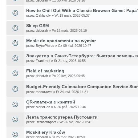
przez
deborah
» Cz 30 kwi, 2026 09:18
How to Chill Out With a Classic Browser Game: Papa'
przez
Oaklandly
» Wt 19 maja, 2026 05:37
Sklep GSM
przez
deborah
» Pn 18 maja, 2026 08:19
Meble do apartamentu na wymiar
przez
BrycePierce
» Cz 09 kwi, 2026 10:47
Эвакуатор в Санкт-Петербурге: быстрая помощь 
przez
Frankmof
» Śr 21 sty, 2026 10:55
Field of marketing
przez
deborah
» Pn 20 kwi, 2026 09:45
Budget-Friendly Coimbatore Companion Service Start
przez
tannurawat
» Pt 24 kwi, 2026 14:31
QR-платежи с криптой
przez
MerleCon
» N 26 paź, 2025 12:46
Лєнта транспортерна Пустомити
przez
BernardAport
» Wt 26 sie, 2025 08:41
Moskitiery Kraków
przez
deborah
» Śr 25 mar, 2026 10:50