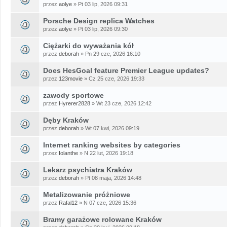
przez
aolye
» Pt 03 lip, 2026 09:31
Porsche Design replica Watches
przez
aolye
» Pt 03 lip, 2026 09:30
Ciężarki do wyważania kół
przez
deborah
» Pn 29 cze, 2026 16:10
Does HesGoal feature Premier League updates?
przez
123movie
» Cz 25 cze, 2026 19:33
zawody sportowe
przez
Hyrerer2828
» Wt 23 cze, 2026 12:42
Dęby Kraków
przez
deborah
» Wt 07 kwi, 2026 09:19
Internet ranking websites by categories
przez
Iolanthe
» N 22 lut, 2026 19:18
Lekarz psychiatra Kraków
przez
deborah
» Pt 08 maja, 2026 14:48
Metalizowanie próżniowe
przez
Rafal12
» N 07 cze, 2026 15:36
Bramy garażowe rolowane Kraków