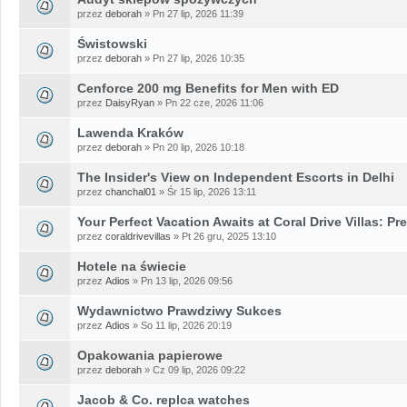
przez
deborah
» Pn 27 lip, 2026 11:39
Świstowski
przez
deborah
» Pn 27 lip, 2026 10:35
Cenforce 200 mg Benefits for Men with ED
przez
DaisyRyan
» Pn 22 cze, 2026 11:06
Lawenda Kraków
przez
deborah
» Pn 20 lip, 2026 10:18
The Insider's View on Independent Escorts in Delhi
przez
chanchal01
» Śr 15 lip, 2026 13:11
Your Perfect Vacation Awaits at Coral Drive Villas: Pr
przez
coraldrivevillas
» Pt 26 gru, 2025 13:10
Hotele na świecie
przez
Adios
» Pn 13 lip, 2026 09:56
Wydawnictwo Prawdziwy Sukces
przez
Adios
» So 11 lip, 2026 20:19
Opakowania papierowe
przez
deborah
» Cz 09 lip, 2026 09:22
Jacob & Co. replca watches