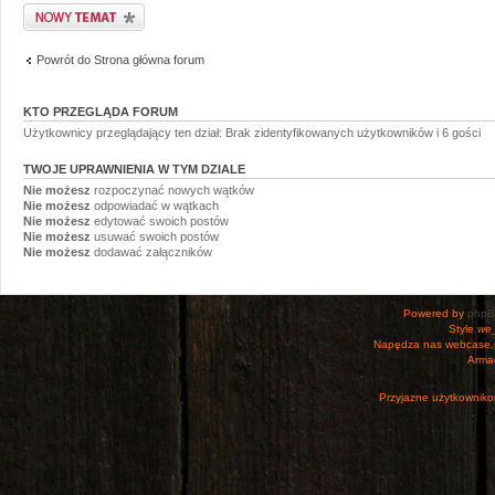
Napisz wątek
Powrót do Strona główna forum
KTO PRZEGLĄDA FORUM
Użytkownicy przeglądający ten dział: Brak zidentyfikowanych użytkowników i 6 gości
TWOJE UPRAWNIENIA W TYM DZIALE
Nie możesz
rozpoczynać nowych wątków
Nie możesz
odpowiadać w wątkach
Nie możesz
edytować swoich postów
Nie możesz
usuwać swoich postów
Nie możesz
dodawać załączników
Powered by
php
Style
we_
Napędza nas webcase.
Armac
Przyjazne użytkowniko