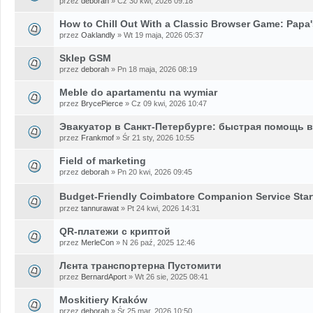
przez
deborah
» Cz 30 kwi, 2026 09:18
How to Chill Out With a Classic Browser Game: Papa'
przez
Oaklandly
» Wt 19 maja, 2026 05:37
Sklep GSM
przez
deborah
» Pn 18 maja, 2026 08:19
Meble do apartamentu na wymiar
przez
BrycePierce
» Cz 09 kwi, 2026 10:47
Эвакуатор в Санкт-Петербурге: быстрая помощь 
przez
Frankmof
» Śr 21 sty, 2026 10:55
Field of marketing
przez
deborah
» Pn 20 kwi, 2026 09:45
Budget-Friendly Coimbatore Companion Service Start
przez
tannurawat
» Pt 24 kwi, 2026 14:31
QR-платежи с криптой
przez
MerleCon
» N 26 paź, 2025 12:46
Лєнта транспортерна Пустомити
przez
BernardAport
» Wt 26 sie, 2025 08:41
Moskitiery Kraków
przez
deborah
» Śr 25 mar, 2026 10:50