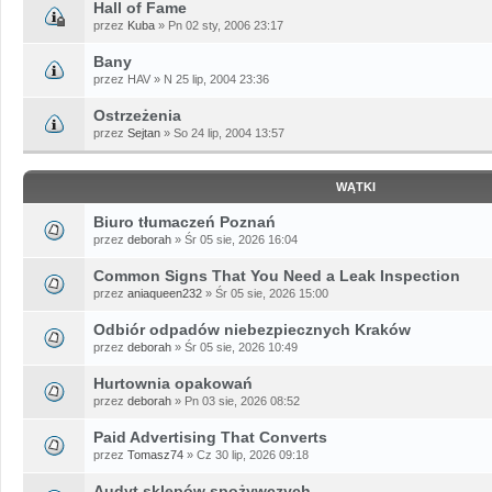
Hall of Fame
przez
Kuba
» Pn 02 sty, 2006 23:17
Bany
przez HAV » N 25 lip, 2004 23:36
Ostrzeżenia
przez
Sejtan
» So 24 lip, 2004 13:57
WĄTKI
Biuro tłumaczeń Poznań
przez
deborah
» Śr 05 sie, 2026 16:04
Common Signs That You Need a Leak Inspection
przez
aniaqueen232
» Śr 05 sie, 2026 15:00
Odbiór odpadów niebezpiecznych Kraków
przez
deborah
» Śr 05 sie, 2026 10:49
Hurtownia opakowań
przez
deborah
» Pn 03 sie, 2026 08:52
Paid Advertising That Converts
przez
Tomasz74
» Cz 30 lip, 2026 09:18
Audyt sklepów spożywczych