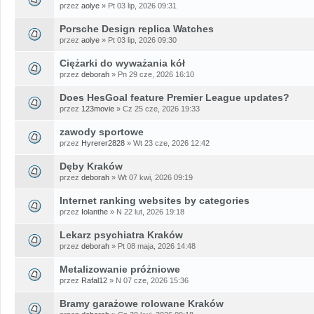
przez
aolye
» Pt 03 lip, 2026 09:31
Porsche Design replica Watches
przez
aolye
» Pt 03 lip, 2026 09:30
Ciężarki do wyważania kół
przez
deborah
» Pn 29 cze, 2026 16:10
Does HesGoal feature Premier League updates?
przez
123movie
» Cz 25 cze, 2026 19:33
zawody sportowe
przez
Hyrerer2828
» Wt 23 cze, 2026 12:42
Dęby Kraków
przez
deborah
» Wt 07 kwi, 2026 09:19
Internet ranking websites by categories
przez
Iolanthe
» N 22 lut, 2026 19:18
Lekarz psychiatra Kraków
przez
deborah
» Pt 08 maja, 2026 14:48
Metalizowanie próżniowe
przez
Rafal12
» N 07 cze, 2026 15:36
Bramy garażowe rolowane Kraków