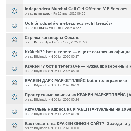
Independent Mumbai Call Girl Offering VIP Services
przez
tannurawat
» Pn 23 mar, 2026 08:53
Odbiór odpadów niebezpiecznych Rzeszów
przez
deborah
» Wt 10 mar, 2026 09:32
Стрічка конвеєрна Сокаль
przez
BernardAport
» Śr 27 sie, 2025 13:50
KrAkeN?? bot в телеге — ищите ссылку на официа
przez Billyinack » N 08 lut, 2026 08:17
KrAkeN?? бот в тэлеграме — нужна проверенный к
przez Billyinack » N 08 lut, 2026 06:48
КРАКЕН ДАРК МАРКЕТПЛЕЙС bot в тэлеграмчике —
przez Billyinack » N 08 lut, 2026 04:53
Проверенные ссылки на КРАКЕН МАРКЕТПЛЕЙС (Ак
przez Billyinack » N 08 lut, 2026 03:24
Актуальные адреса на КРАКЕН (Актуальны на 18 А
przez Billyinack » N 08 lut, 2026 01:29
Как попасть на КРАКЕН ОНИОН САЙТ?- Заходи, и 
przez Billyinack » N 08 lut, 2026 00:00