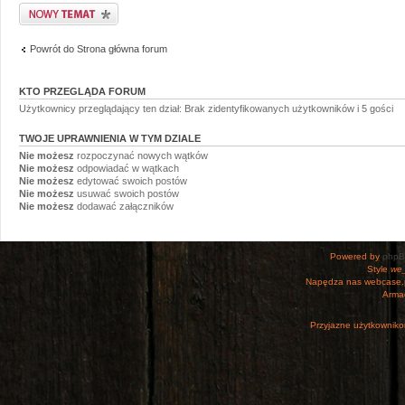
Napisz wątek
Powrót do Strona główna forum
KTO PRZEGLĄDA FORUM
Użytkownicy przeglądający ten dział: Brak zidentyfikowanych użytkowników i 5 gości
TWOJE UPRAWNIENIA W TYM DZIALE
Nie możesz
rozpoczynać nowych wątków
Nie możesz
odpowiadać w wątkach
Nie możesz
edytować swoich postów
Nie możesz
usuwać swoich postów
Nie możesz
dodawać załączników
Powered by
php
Style
we_
Napędza nas webcase.
Armac
Przyjazne użytkowniko