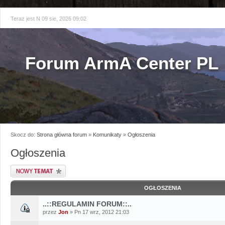
Teraz jest N 09 sie, 2026 09:02
Forum ArmA Center PL
Skocz do:
Strona główna forum
»
Komunikaty
»
Ogłoszenia
Ogłoszenia
Napisz wątek
OGŁOSZENIA
..::REGULAMIN FORUM::..
przez
Jon
» Pn 17 wrz, 2012 21:03