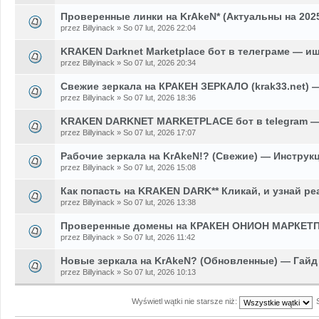
Проверенные линки на KrAkeN* (Актуальны на 2025
przez Billyinack » So 07 lut, 2026 22:04
KRAKEN Darknet Marketplace бот в телеграме — и
przez Billyinack » So 07 lut, 2026 20:34
Свежие зеркала на КРАКЕН ЗЕРКАЛО (krak33.net) 
przez Billyinack » So 07 lut, 2026 18:36
KRAKEN DARKNET MARKETPLACE бот в telegram — 
przez Billyinack » So 07 lut, 2026 17:07
Рабочие зеркала на KrAkeN!? (Свежие) — Инструкц
przez Billyinack » So 07 lut, 2026 15:08
Как попасть на KRAKEN DARK** Кликай, и узнай р
przez Billyinack » So 07 lut, 2026 13:38
Проверенные домены на КРАКЕН ОНИОН МАРКЕТП
przez Billyinack » So 07 lut, 2026 11:42
Новые зеркала на KrAkeN? (Обновленные) — Гайд 
przez Billyinack » So 07 lut, 2026 10:13
Wyświetl wątki nie starsze niż: