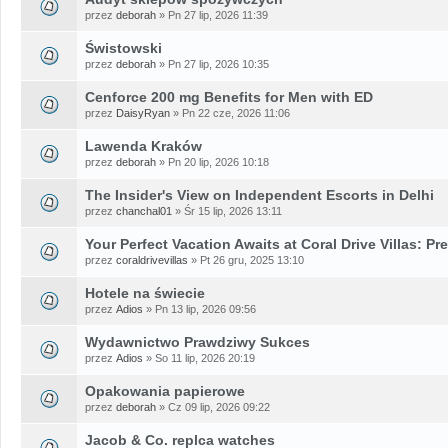
przez
deborah
» Pn 27 lip, 2026 11:39
Świstowski
przez
deborah
» Pn 27 lip, 2026 10:35
Cenforce 200 mg Benefits for Men with ED
przez
DaisyRyan
» Pn 22 cze, 2026 11:06
Lawenda Kraków
przez
deborah
» Pn 20 lip, 2026 10:18
The Insider's View on Independent Escorts in Delhi
przez
chanchal01
» Śr 15 lip, 2026 13:11
Your Perfect Vacation Awaits at Coral Drive Villas: Pr
przez
coraldrivevillas
» Pt 26 gru, 2025 13:10
Hotele na świecie
przez
Adios
» Pn 13 lip, 2026 09:56
Wydawnictwo Prawdziwy Sukces
przez
Adios
» So 11 lip, 2026 20:19
Opakowania papierowe
przez
deborah
» Cz 09 lip, 2026 09:22
Jacob & Co. replca watches