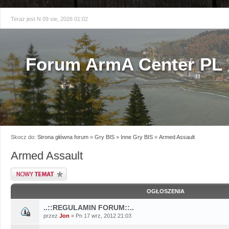
Teraz jest N 09 sie, 2026 01:02
Forum ArmA Center PL
Skocz do:
Strona główna forum
»
Gry BIS
»
Inne Gry BIS
»
Armed Assault
Armed Assault
Napisz wątek
OGŁOSZENIA
..::REGULAMIN FORUM::..
przez
Jon
» Pn 17 wrz, 2012 21:03