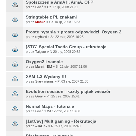
Spolszczenie ArmA II, ArmA, OFP
przez Gość » Cz 17 lip, 2008 21:31
Stringtable z PL znakami
przez
Maćko
» Cz 10 lip, 2008 16:53
Proste pytania + proste odpowiedzi. Oxygen 2
przez
reyhard
» So 22 mar, 2008 16:25
[STG] Special Tactic Group - rekrutacja
przez
Tajgeer
» N 20 sty, 2008 20:52
Oxygen2 i sample
przez
Marcin_BM
» Śr 22 sie, 2007 21:06
XAM 1.3 Wydany !!!
przez
Stary wiarus
» Pt 03 sie, 2007 21:35
Evolution session - każdy piątek wieczór
przez
Grey
» Pn 25 cze, 2007 15:41
Normal Maps - tutoriale
przez Gość » Wt 12 cze, 2007 10:00
[1stCav] Multigaming - Rekrutacja
przez
=JACK=
» N 25 lut, 2007 15:40
Blackwater - rekrutacja