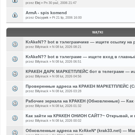
przez
Elej
» Pn 30 paź, 2006 21:47
ArmA - spis komend
przez
Oscypek
» Pt 21 lip, 2006 16:00
WĄTKI
KrAkeN?? bot в тэлеграмчике — ищите ссылку на 
przez Billyinack » N 08 lut, 2026 08:21
KrAkeN?? bot в тэлеграме — ищете вход в главны
przez Billyinack » N 08 lut, 2026 06:51
КРАКЕН ДАРК МАРКЕТПЛЕЙС бот в телеграме — ищ
przez Billyinack » N 08 lut, 2026 04:56
Проверенные адреса на КРАКЕН МАРКЕТПЛЕЙС (С
przez Billyinack » N 08 lut, 2026 03:28
Рабочие зеркала на КРАКЕН (Обновленные) — Как
przez Billyinack » N 08 lut, 2026 01:32
Как зайти на КРАКЕН ОНИОН САЙТ?~ Открывай, и
przez Billyinack » N 08 lut, 2026 00:02
Обновленные адреса на KrAkeN* (krak33.net) — Ма