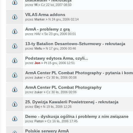
przez
fifi
» Cz 22 lut, 2007 08:50
VILAS Arma addons
przez
Marker
» N 24 gru, 2006 02:14
ArmA - problemy z grą
przez HAV » So 23 gru, 2006 00:01
13-ty Batalion Desantowo-Szturmowy - rekrutacja
przez
Mefiu
» N 17 gru, 2006 00:46
Podstawy edytora Arma, czyli...
przez
Jon
» Pt 15 gru, 2006 12:51
ArmA Center PL Combat Photography - pytania i kom
przez
żuker
» Cz 30 lis, 2006 00:08
ArmA Center PL Combat Photography
przez
żuker
» Cz 30 lis, 2006 00:06
25. Dywizja Kawalerii Powietrzenej - rekrutacja
przez
Elej
» N 19 lis, 2006 12:26
Demo - dyskusja ogólna i problemy z nim związane
przez
Patton
» Cz 16 lis, 2006 17:45
Polskie serwery ArmA