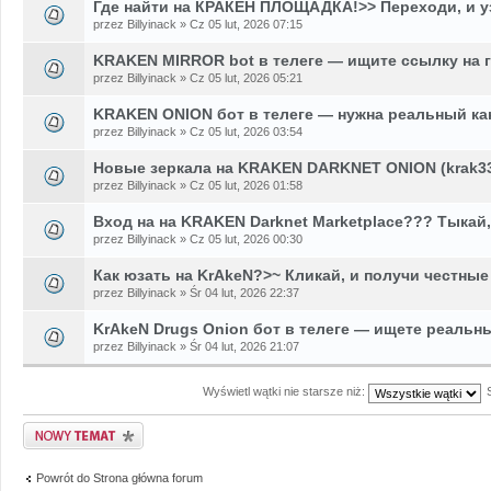
Где найти на КРАКЕН ПЛОЩАДКА!>> Переходи, и у
przez Billyinack » Cz 05 lut, 2026 07:15
KRAKEN MIRROR bot в телеге — ищите ссылку на 
przez Billyinack » Cz 05 lut, 2026 05:21
KRAKEN ONION бот в телеге — нужна реальный ка
przez Billyinack » Cz 05 lut, 2026 03:54
Новые зеркала на KRAKEN DARKNET ONION (krak33
przez Billyinack » Cz 05 lut, 2026 01:58
Вход на на KRAKEN Darknet Marketplace??? Тыкай,
przez Billyinack » Cz 05 lut, 2026 00:30
Как юзать на KrAkeN?>~ Кликай, и получи честные
przez Billyinack » Śr 04 lut, 2026 22:37
KrAkeN Drugs Onion бот в телеге — ищете реальн
przez Billyinack » Śr 04 lut, 2026 21:07
Wyświetl wątki nie starsze niż:
Napisz wątek
Powrót do Strona główna forum