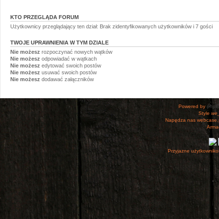
KTO PRZEGLĄDA FORUM
Użytkownicy przeglądający ten dział: Brak zidentyfikowanych użytkowników i 7 gości
TWOJE UPRAWNIENIA W TYM DZIALE
Nie możesz
rozpoczynać nowych wątków
Nie możesz
odpowiadać w wątkach
Nie możesz
edytować swoich postów
Nie możesz
usuwać swoich postów
Nie możesz
dodawać załączników
Powered by
php
Style
we_
Napędza nas webcase.
Armac
Przyjazne użytkowniko