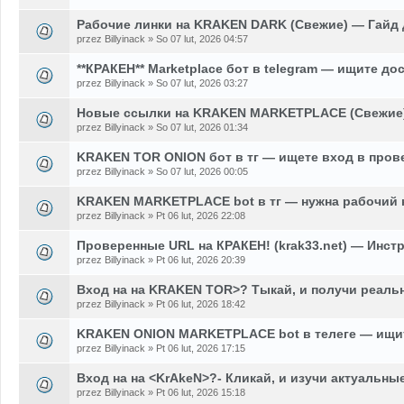
Рабочие линки на KRAKEN DARK (Свежие) — Гайд 
przez Billyinack » So 07 lut, 2026 04:57
**КРАКЕН** Marketplace бот в telegram — ищите до
przez Billyinack » So 07 lut, 2026 03:27
Новые ссылки на KRAKEN MARKETPLACE (Свежие)
przez Billyinack » So 07 lut, 2026 01:34
KRAKEN TOR ONION бот в тг — ищете вход в пров
przez Billyinack » So 07 lut, 2026 00:05
KRAKEN MARKETPLACE bot в тг — нужна рабочий 
przez Billyinack » Pt 06 lut, 2026 22:08
Проверенные URL на КРАКЕН! (krak33.net) — Инстр
przez Billyinack » Pt 06 lut, 2026 20:39
Вход на на KRAKEN TOR>? Тыкай, и получи реаль
przez Billyinack » Pt 06 lut, 2026 18:42
KRAKEN ONION MARKETPLACE bot в телеге — ищит
przez Billyinack » Pt 06 lut, 2026 17:15
Вход на на <KrAkeN>?- Кликай, и изучи актуальны
przez Billyinack » Pt 06 lut, 2026 15:18