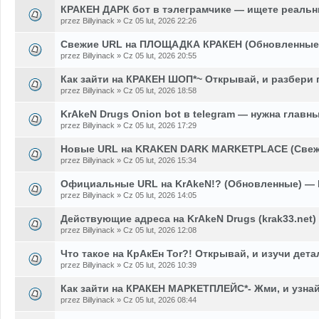
КРАКЕН ДАРК бот в тэлеграмчике — ищете реальн
przez Billyinack » Cz 05 lut, 2026 22:26
Свежие URL на ПЛОЩАДКА КРАКЕН (Обновленные)
przez Billyinack » Cz 05 lut, 2026 20:55
Как зайти на КРАКЕН ШОП*~ Открывай, и разбери 
przez Billyinack » Cz 05 lut, 2026 18:58
KrAkeN Drugs Onion bot в telegram — нужна главн
przez Billyinack » Cz 05 lut, 2026 17:29
Новые URL на KRAKEN DARK MARKETPLACE (Свеж
przez Billyinack » Cz 05 lut, 2026 15:34
Официальные URL на KrAkeN!? (Обновленные) — 
przez Billyinack » Cz 05 lut, 2026 14:05
Действующие адреса на KrAkeN Drugs (krak33.net
przez Billyinack » Cz 05 lut, 2026 12:08
Что такое на КрАкЕн Tor?! Открывай, и изучи дет
przez Billyinack » Cz 05 lut, 2026 10:39
Как зайти на КРАКЕН МАРКЕТПЛЕЙС*- Жми, и узна
przez Billyinack » Cz 05 lut, 2026 08:44