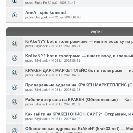
przez
Elej
» Pn 30 paź, 2006 21:47
ArmA - spis komend
przez
Oscypek
» Pt 21 lip, 2006 16:00
WĄTKI
KrAkeN?? bot в тэлеграмчике — ищите ссылку на 
przez Billyinack » N 08 lut, 2026 08:21
KrAkeN?? bot в тэлеграме — ищете вход в главны
przez Billyinack » N 08 lut, 2026 06:51
КРАКЕН ДАРК МАРКЕТПЛЕЙС бот в телеграме — ищ
przez Billyinack » N 08 lut, 2026 04:56
Проверенные адреса на КРАКЕН МАРКЕТПЛЕЙС (С
przez Billyinack » N 08 lut, 2026 03:28
Рабочие зеркала на КРАКЕН (Обновленные) — Как
przez Billyinack » N 08 lut, 2026 01:32
Как зайти на КРАКЕН ОНИОН САЙТ?~ Открывай, и
przez Billyinack » N 08 lut, 2026 00:02
Обновленные адреса на KrAkeN* (krak33.net) — Ма