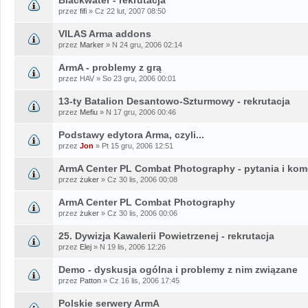
przez
fifi
» Cz 22 lut, 2007 08:50
VILAS Arma addons
przez
Marker
» N 24 gru, 2006 02:14
ArmA - problemy z grą
przez HAV » So 23 gru, 2006 00:01
13-ty Batalion Desantowo-Szturmowy - rekrutacja
przez
Mefiu
» N 17 gru, 2006 00:46
Podstawy edytora Arma, czyli...
przez
Jon
» Pt 15 gru, 2006 12:51
ArmA Center PL Combat Photography - pytania i kom
przez
żuker
» Cz 30 lis, 2006 00:08
ArmA Center PL Combat Photography
przez
żuker
» Cz 30 lis, 2006 00:06
25. Dywizja Kawalerii Powietrzenej - rekrutacja
przez
Elej
» N 19 lis, 2006 12:26
Demo - dyskusja ogólna i problemy z nim związane
przez
Patton
» Cz 16 lis, 2006 17:45
Polskie serwery ArmA