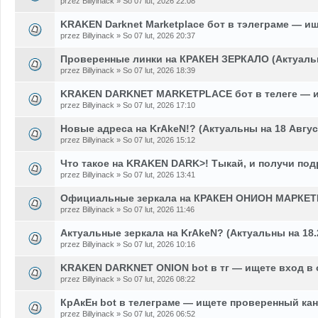
przez Billyinack » So 07 lut, 2026 22:08
KRAKEN Darknet Marketplace бот в тэлеграме — и
przez Billyinack » So 07 lut, 2026 20:37
Проверенные линки на КРАКЕН ЗЕРКАЛО (Актуаль
przez Billyinack » So 07 lut, 2026 18:39
KRAKEN DARKNET MARKETPLACE бот в телеге — и
przez Billyinack » So 07 lut, 2026 17:10
Новые адреса на KrAkeN!? (Актуальны на 18 Авгус
przez Billyinack » So 07 lut, 2026 15:12
Что такое на KRAKEN DARK>! Тыкай, и получи по
przez Billyinack » So 07 lut, 2026 13:41
Официальные зеркала на КРАКЕН ОНИОН МАРКЕТ
przez Billyinack » So 07 lut, 2026 11:46
Актуальные зеркала на KrAkeN? (Актуальны на 18.
przez Billyinack » So 07 lut, 2026 10:16
KRAKEN DARKNET ONION bot в тг — ищете вход в
przez Billyinack » So 07 lut, 2026 08:22
КрАкЕн bot в телеграме — ищете проверенный кан
przez Billyinack » So 07 lut, 2026 06:52