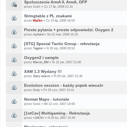
Spolszczenie ArmA II, ArmA, OFP
przez Gość » Cz 17 lip, 2008 21:31
Stringtable z PL znakami
przez
Maćko
» Cz 10 lip, 2008 16:53
Proste pytania + proste odpowiedzi. Oxygen 2
przez
reyhard
» So 22 mar, 2008 16:25
[STG] Special Tactic Group - rekrutacja
przez
Tajgeer
» N 20 sty, 2008 20:52
Oxygen2 i sample
przez
Marcin_BM
» Śr 22 sie, 2007 21:06
XAM 1.3 Wydany !!!
przez
Stary wiarus
» Pt 03 sie, 2007 21:35
Evolution session - każdy piątek wieczór
przez
Grey
» Pn 25 cze, 2007 15:41
Normal Maps - tutoriale
przez Gość » Wt 12 cze, 2007 10:00
[1stCav] Multigaming - Rekrutacja
przez
=JACK=
» N 25 lut, 2007 15:40
Blackwater - rekrutacja