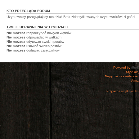
KTO PRZEGLĄDA FORUM
Użytkownicy przeglądający ten dział: Brak zidentyfikowanych użytkowników i 4 gości
TWOJE UPRAWNIENIA W TYM DZIALE
Nie możesz
rozpoczynać nowych wątków
Nie możesz
odpowiadać w wątkach
Nie możesz
edytować swoich postów
Nie możesz
usuwać swoich postów
Nie możesz
dodawać załączników
Powered by
php
Style
we_
Napędza nas webcase.
Armac
Przyjazne użytkowniko