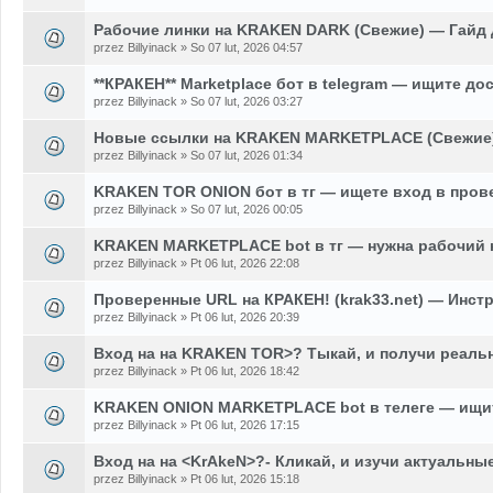
Рабочие линки на KRAKEN DARK (Свежие) — Гайд 
przez Billyinack » So 07 lut, 2026 04:57
**КРАКЕН** Marketplace бот в telegram — ищите до
przez Billyinack » So 07 lut, 2026 03:27
Новые ссылки на KRAKEN MARKETPLACE (Свежие)
przez Billyinack » So 07 lut, 2026 01:34
KRAKEN TOR ONION бот в тг — ищете вход в пров
przez Billyinack » So 07 lut, 2026 00:05
KRAKEN MARKETPLACE bot в тг — нужна рабочий 
przez Billyinack » Pt 06 lut, 2026 22:08
Проверенные URL на КРАКЕН! (krak33.net) — Инстр
przez Billyinack » Pt 06 lut, 2026 20:39
Вход на на KRAKEN TOR>? Тыкай, и получи реаль
przez Billyinack » Pt 06 lut, 2026 18:42
KRAKEN ONION MARKETPLACE bot в телеге — ищит
przez Billyinack » Pt 06 lut, 2026 17:15
Вход на на <KrAkeN>?- Кликай, и изучи актуальны
przez Billyinack » Pt 06 lut, 2026 15:18