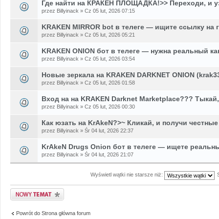
Где найти на КРАКЕН ПЛОЩАДКА!>> Переходи, и у
przez Billyinack » Cz 05 lut, 2026 07:15
KRAKEN MIRROR bot в телеге — ищите ссылку на 
przez Billyinack » Cz 05 lut, 2026 05:21
KRAKEN ONION бот в телеге — нужна реальный ка
przez Billyinack » Cz 05 lut, 2026 03:54
Новые зеркала на KRAKEN DARKNET ONION (krak33
przez Billyinack » Cz 05 lut, 2026 01:58
Вход на на KRAKEN Darknet Marketplace??? Тыкай,
przez Billyinack » Cz 05 lut, 2026 00:30
Как юзать на KrAkeN?>~ Кликай, и получи честные
przez Billyinack » Śr 04 lut, 2026 22:37
KrAkeN Drugs Onion бот в телеге — ищете реальн
przez Billyinack » Śr 04 lut, 2026 21:07
Wyświetl wątki nie starsze niż:
Napisz wątek
Powrót do Strona główna forum