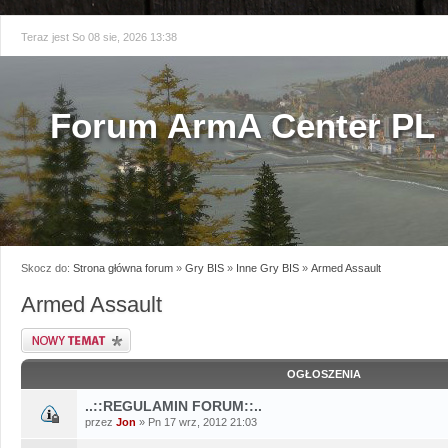
Teraz jest So 08 sie, 2026 13:38
Forum ArmA Center PL
Skocz do:
Strona główna forum
»
Gry BIS
»
Inne Gry BIS
»
Armed Assault
Armed Assault
Napisz wątek
OGŁOSZENIA
..::REGULAMIN FORUM::..
przez
Jon
» Pn 17 wrz, 2012 21:03