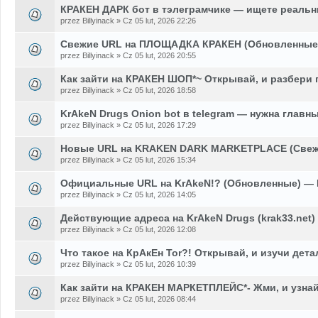
КРАКЕН ДАРК бот в тэлеграмчике — ищете реальн
przez Billyinack » Cz 05 lut, 2026 22:26
Свежие URL на ПЛОЩАДКА КРАКЕН (Обновленные)
przez Billyinack » Cz 05 lut, 2026 20:55
Как зайти на КРАКЕН ШОП*~ Открывай, и разбери 
przez Billyinack » Cz 05 lut, 2026 18:58
KrAkeN Drugs Onion bot в telegram — нужна главн
przez Billyinack » Cz 05 lut, 2026 17:29
Новые URL на KRAKEN DARK MARKETPLACE (Свеж
przez Billyinack » Cz 05 lut, 2026 15:34
Официальные URL на KrAkeN!? (Обновленные) — 
przez Billyinack » Cz 05 lut, 2026 14:05
Действующие адреса на KrAkeN Drugs (krak33.net
przez Billyinack » Cz 05 lut, 2026 12:08
Что такое на КрАкЕн Tor?! Открывай, и изучи дет
przez Billyinack » Cz 05 lut, 2026 10:39
Как зайти на КРАКЕН МАРКЕТПЛЕЙС*- Жми, и узна
przez Billyinack » Cz 05 lut, 2026 08:44